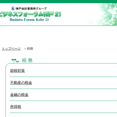
Business Forum Kobe 21
トップページ
＞税務
税 務
節税対策
不動産の税金
金融の税金
所得税