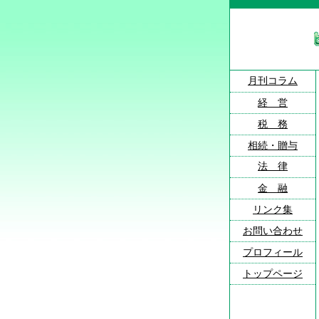
月刊コラム
経 営
税 務
相続・贈与
法 律
金 融
リンク集
お問い合わせ
プロフィール
トップページ