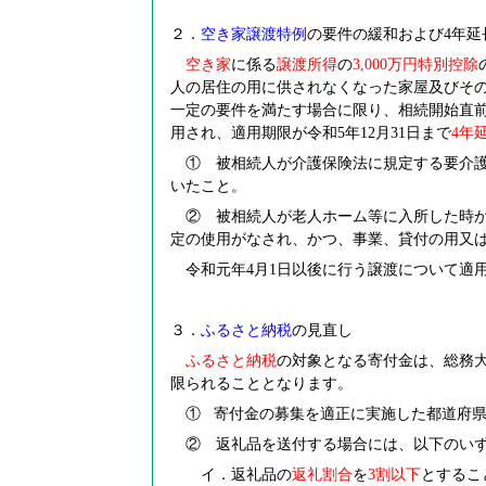
２．
空き家譲渡特例
の要件の緩和および4年
空き家
に係る
譲渡所得
の
3,000
万円特別控除
人の居住の用に供されなくなった家屋及びそ
一定の要件を満たす場合に限り、相続開始直
用され、適用期限が令和5年12月31日まで
4
年
① 被相続人が介護保険法に規定する要介護
いたこと。
② 被相続人が老人ホーム等に入所した時か
定の使用がなされ、かつ、事業、貸付の用又
令和元年4月1日以後に行う譲渡について適
３．
ふるさと納税
の見直し
ふるさと納税
の対象となる寄付金は、総務
限られることとなります。
①
寄付金の募集を適正に実施した都道府
② 返礼品を送付する場合には、以下のいず
イ．返礼品の
返礼割合
を
3
割以下
とするこ