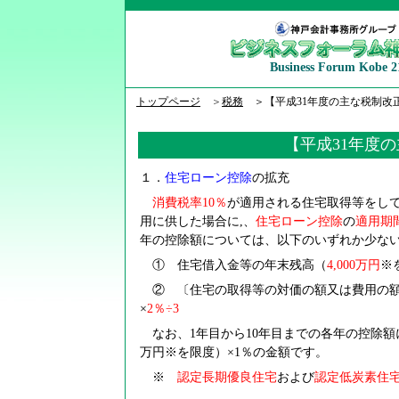
Business Forum Kobe 2
トップページ
＞
税務
＞【平成31年度の主な税制改
【平成31年度
１．
住宅ローン控除
の拡充
消費税率10％
が適用される住宅取得等をして，
用に供した場合に,、
住宅ローン控除
の
適用期
年の控除額については、以下のいずれか少な
① 住宅借入金等の年末残高（
4,000
万円
※
② 〔住宅の取得等の対価の額又は費用の額－
×
2
％÷3
なお、1年目から10年目までの各年の控除額に
万円※を限度）×1％の金額です。
※
認定長期優良住宅
および
認定低炭素住