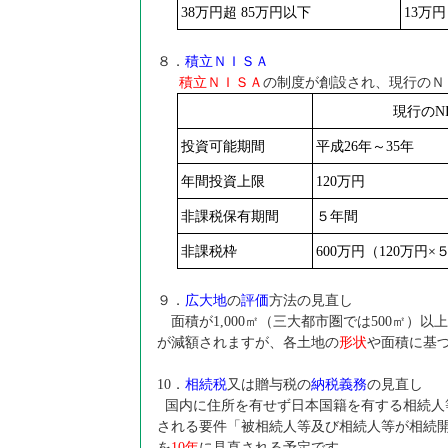
38
万円超 85万円以下
13
万円
８．
積立ＮＩＳＡ
積立ＮＩＳＡ
の制度が創設され、現行のＮ
現行のNI
投資可能期間
平成26年～35年
年間投資上限
120
万円
非課税保有期間
５年間
非課税枠
600
万円（120万円×
９．
広大地
の
評価
方法の見直し
面積が1,000㎡（三大都市圏では500㎡）以
が減額されますが、各土地の
形状
や面積に基
10
．
相続税
又は贈与税の
納税義務
の見直し
国内に住所を有せず日本国籍を有する相続人
される要件「被相続人等及び相続人等が相続開
を
10
年
に見直される予定です。