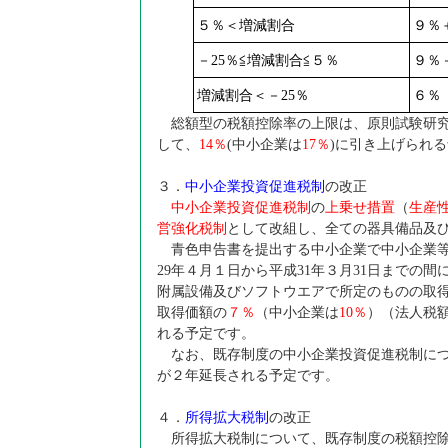
５％＜増減割合
９％
－25％≦増減割合≦５％
９％
増減割合＜－25％
６％
総額型の税額控除率の上限は、原則試験研
して、
14
％
(中小企業は
17
％
)に引き上げられ
３．
中小企業投資促進税制
の改正
中小企業投資促進税制
の
上乗せ措置
（
生産
営強化税制
として改組し、全ての器具備品及
青色申告書を提出する中小企業で中小企業等
29年４月１日から平成31年３月31日までの
附属設備及びソフトウエアで所定のものの取
取得価額の
７％
（中小企業は
10
％
）（法人税額
れる予定です。
なお、既存制度の中小企業投資促進税制につ
が２年延長される予定です。
４．
所得拡大税制
の改正
所得拡大税制について、既存制度の税額控除