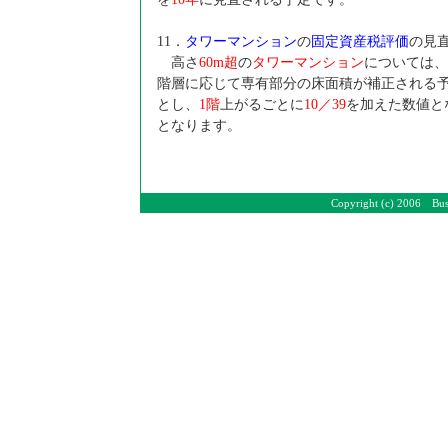
11
．
タワーマンション
の
固定資産税評価
の見
高さ
60m
超
の
タワーマンション
については、
階層に応じて専有部分の床面積が補正される
とし、
1
階
上がるごとに
10
／39
を加えた数値となり
となります。
Copyright (c) 2006 Bus