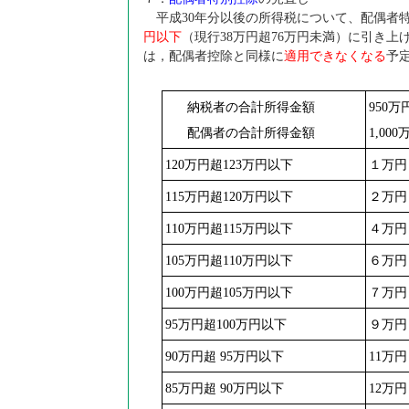
平成30年分以後の所得税について、配偶者
円以下
（現行38万円超76万円未満）に引き
は，配偶者控除と同様に
適用できなくなる
予
納税者の合計所得金額
950
万
配偶者の合計所得金額
1,000
120
万円超123万円以下
１万円
115
万円超120万円以下
２万円
110
万円超115万円以下
４万円
105
万円超110万円以下
６万円
100
万円超105万円以下
７万円
95
万円超100万円以下
９万円
90
万円超 95万円以下
11
万円
85
万円超 90万円以下
12
万円