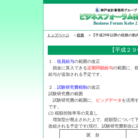
Business Forum Kobe 2
トップページ
＞
税務
＞【平成29年以降の税務の動
【平成２９
１．
役員給与
の範囲の改正
損金に算入できる
定期同額給与
の範囲に、
給与が追加される予定です。
２．
試験研究費税制
の改正
試験研究費の範囲
試験研究費の範囲に、
ビッグデータ
を活用
です。
(2)
税額控除率等の見直し
増加型が廃止された上で、総額型について下
改組される予定です
(
現行、試験研究費割合に応
区 分