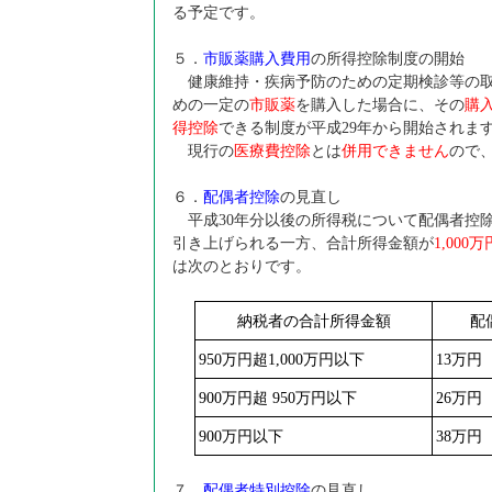
る予定です。
５．
市販薬購入費用
の所得控除制度の開始
健康維持・疾病予防のための定期検診等の取
めの一定の
市販薬
を購入した場合に、その
購
得控除
できる制度が平成29年から開始されま
現行の
医療費控除
とは
併用できません
ので
６．
配偶者控除
の見直し
平成30年分以後の所得税について配偶者控
引き上げられる一方、合計所得金額が
1,000
万
は次のとおりです。
納税者の合計所得金額
配
950
万円超1,000万円以下
13
万円
900
万円超 950万円以下
26
万円
900
万円以下
38
万円
７．
配偶者特別控除
の見直し