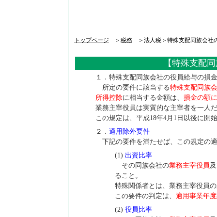
トップページ
＞
税務
＞法人税＞特殊支配同族会社
【特殊支配同
１．特殊支配同族会社の役員給与の損
所定の要件に該当する
特殊支配同族
所得控除
に相当する金額は、
損金の額
業務主宰役員は実質的な主宰者を一人
この規定は、平成18年4月1日以後に開
２．
適用除外要件
下記の要件を満たせば、この規定の適
(1)
出資比率
その同族会社の
業務主宰役員
及
ること。
特殊関係者とは、業務主宰役員の
この要件の判定は、
適用事業年度
(2)
役員比率