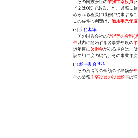
その同族会社の
業務主宰役員
及
／２はOK)であること。 常務
められる程度に職務に従事するこ
この要件の判定は、
適用事業年度
(3)
所得基準
その同族会社の
所得等の金額(
年
以内に開始する各事業年度の
平
過年度に
欠損金
がある場合は、所
設立初年度の場合、その事業年度
(4)
給与割合基準
その所得等の金額の平均額が
年
その業務
主宰役員の役員給与
の額