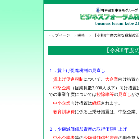
business forum kobe 2
トップページ
＞
税務
＞
【令和8年度の主な税制改正
【令和8年度
１．賃上げ促進税制の見直し
賃上げ促進税制
について、
大企業
向け措置が
中堅企業
（従業員数2,000人以下）向け措
での事業年度については
控除率等
の
見直し
が
中小企業
向け措置は
継続
されます。
教育訓練費
に係る上乗せ措置は、中堅企業
２．少額減価償却資産の取得価額引上げ
中小企業者
等の
少額減価償却資産
の損金算