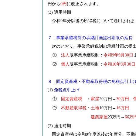
円から
0
円
に改正されます。
(3)
適用時期
令和9年分以後の所得税について適用されま
７．事業承継税制の承継計画提出期限の延長
次のとおり、事業承継税制の承継計画の提出
①
法人
版事業承継税制：
令和9年9月30日
②
個人
版事業承継税制：
令和10年9月30日
８．固定資産税・不動産取得税の免税点引上
(1)
免税点引上げ
①
固定資産税
：
家屋
20
万円→
30
万円
、
②
不動産取得税
：
土地
10
万円→
16
万円
建築家屋
23
万円→
66
万
(2)
適用時期
固定資産税は令和9年度以後の年度分、不動産