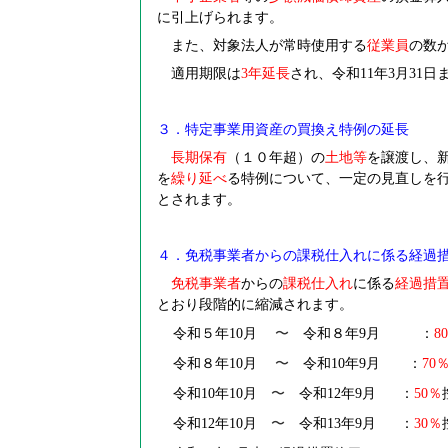
に引上げられます。
また、対象法人が常時使用する
従業員
の数
適用期限は
3
年延長
され、令和11年3月31
３．特定事業用資産の買換え特例の延長
長期保有
（１０年超）の
土地等
を譲渡し、新
を
繰り延べ
る特例について、一定の見直しを
とされます。
４．免税事業者からの課税仕入れに係る経過
免税事業者
からの
課税仕入れ
に係る
経過措
とおり段階的に縮減されます。
令和５年10月
〜
令和８年9月 ：
80
令和８年10月
〜
令和10年9月 ：
70
令和10年10月
〜
令和12年9月 ：
50
％
令和12年10月
〜
令和13年9月 ：
30
％