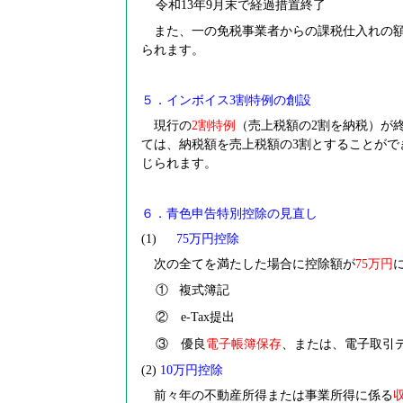
令和13年9月末で経過措置終了
また、一の免税事業者からの課税仕入れの額の
られます。
５．インボイス3割特例の創設
現行の
2
割特例
（売上税額の2割を納税）が
ては、納税額を売上税額の3割とすることがで
じられます。
６．青色申告特別控除の見直し
(1)
75
万円控除
次の全てを満たした場合に控除額が
75
万円
①
複式簿記
② e-Tax提出
③ 優良
電子帳簿保存
、または、電子取引
(2)
10
万円控除
前々年の不動産所得または事業所得に係る