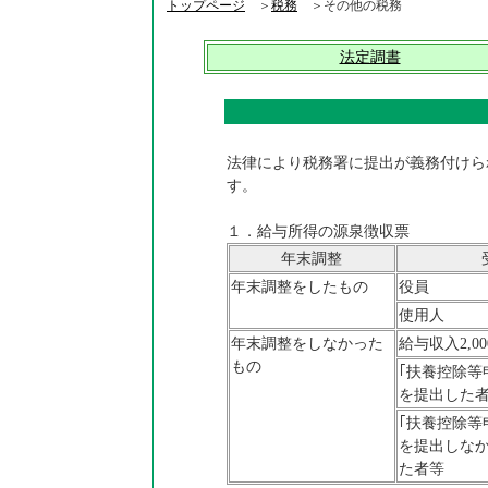
トップページ
＞
税務
＞その他の税務
法定調書
法律により税務署に提出が義務付けら
す。
１．給与所得の源泉徴収票
年末調整
年末調整をしたもの
役員
使用人
年末調整をしなかった
給与収入2,0
もの
｢扶養控除等
を提出した
｢扶養控除等
を提出しな
た者等