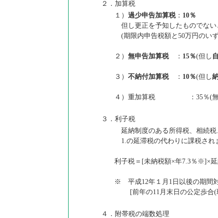
２．加算税
１）
過少申告加算税
：
10％
但し更正を予知したものでない
(期限内申告税額と50万円のい
２）
無申告加算税
：
15％
(但し
３）
不納付加算税
：
10％
(但し
４）重加算税 ：35％(無申
３．利子税
延納制度のある所得税、相続税
1.の延滞税の代わりに課税され
利子税＝[未納税額×年7.3％※]×延
※ 平成12年１月1日以後の期間
[前年の11月末日の公定歩合(現行0
４．附帯税の端数処理