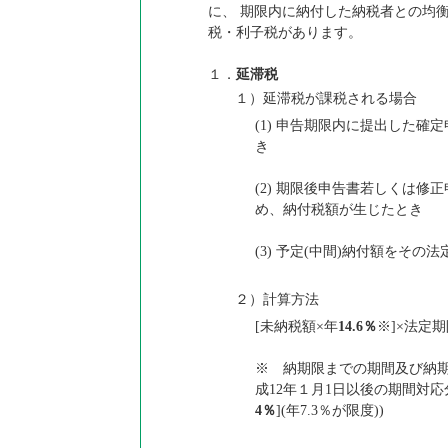
に、 期限内に納付した納税者との均
税・利子税があります。
１．
延滞税
１）延滞税が課税される場合
(1) 申告期限内に提出した
き
(2) 期限後申告書若しくは
め、納付税額が生じたとき
(3) 予定(中間)納付額をそ
２）計算方法
[未納税額×年
14.6％
※]×法定
※ 納期限までの期間及び納期
成12年１月1日以後の期間対応
4％
](年7.3％が限度))