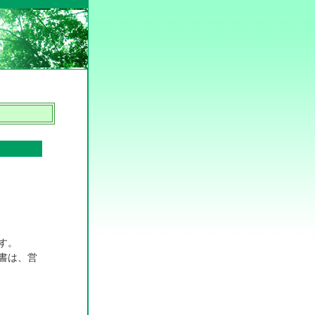
す。
書は、営