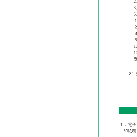
2
3
5
１
２
３
５
1
1
２）
１．電子
印紙税は