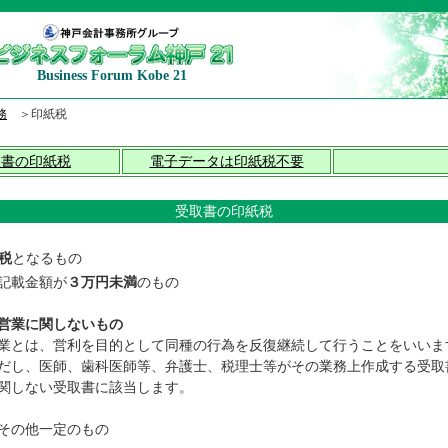
Business Forum Kobe 21
務
＞印紙税
取書の印紙税
電子データは印紙税不要
受取書の印紙税
税
となるもの
記載金額が
３万円未満
のもの
営業に関しないもの
とは、営利を目的として同種の行為を反復継続して行うことをいいま
し、医師、歯科医師等、弁護士、税理士等がその業務上作成する受取
関しない受取書に該当します。
その他一定のもの