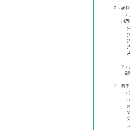
２．記載
１）
消費
(
(
(
(
(
２）
記載
３．税率
１）
1
2
3
5
1