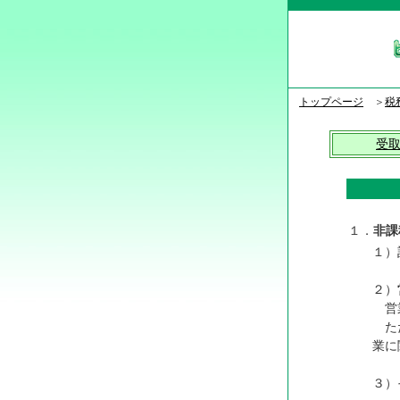
トップページ
＞
税
受
１．
非課
１）
２）
営業
ただ
業に
３）