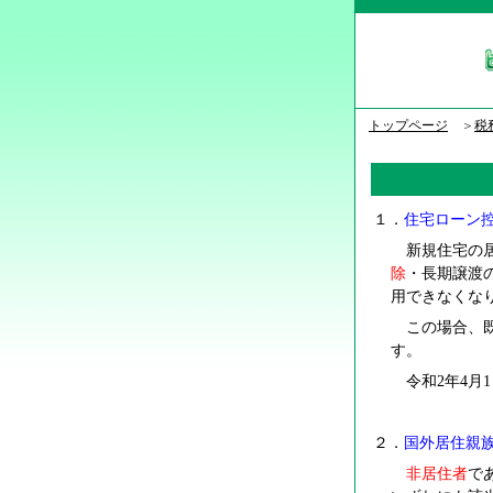
トップページ
＞
税
１．
住宅ローン
新規住宅の居
除
・長期譲渡
用できなくな
この場合、既
す。
令和2年4月
２．
国外居住親
非居住者
で