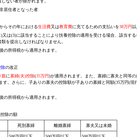
当しない者が除かれます。
非居住者となった者
からその年における
生活費
又は
教育費
に充てるための支払いを
38
万円
以
)又は(3)に該当することにより扶養控除の適用を受ける場合、該当す
書類を提出しなければなりません。
後の所得税から適用されます。
控除
の改正
り親
に
寡婦(夫)控除
(
35
万円
)
が適用されます。また、寡婦に寡夫と同等の所
ます。さらに、子ありの寡夫の控除額が子ありの寡婦と同額(35万円(現行2
後の所得税から適用されます。
控除の額
死別寡婦
離婚寡婦
寡夫又は未婚
500
万円以下
500
万円以下
500
万円以下