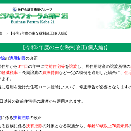
Business Forum Kobe 21
務
＞【令和2年度の主な税制改正(個人編)】
【令和2年度の主な税制改正(個人編)】
控除
の
適用制限
の改正
住年から
3
年目
の年中に
従前住宅等
を
譲渡
し、居住用財産の譲渡所得の
の
軽減税率
・長期譲渡の
買換特例
など一定の特例を適用した場合に、
住
ります。
に適用を受けた住宅ローン控除について、修正申告が必要となります
1日以後の従前住宅等の譲渡から適用されます。
族
に係る
扶養控除
の改正
ある親族に係る
扶養控除
の対象となる親族から、
年齢30歳以上70歳未満