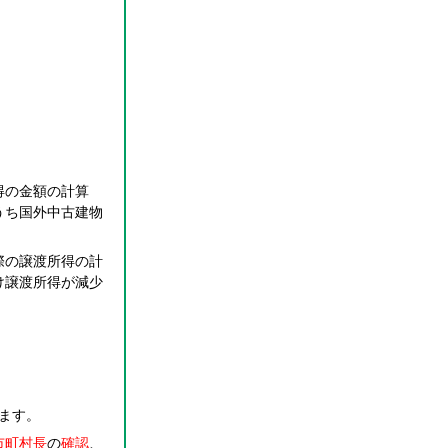
得の金額の計算
うち国外中古建物
際の譲渡所得の計
け譲渡所得が減少
ます。
市町村長
の
確認
、