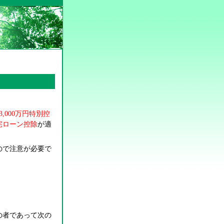
3,000
万円特別控
宅ローン控除
が適
ので注意が必要で
の者であって次の