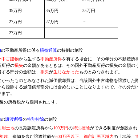
35
万円
35
万円
35
万円
27
万円
27
万円
－
27
万円
－
－
物
の不動産所得に係る
損益通算
の特例の創設
外中古建物
から生ずる
不動産所得
を有する場合に、その年分の不動産所
産所得の
損失
の金額があるときは、その国外不動産所得の損失の金額の
当する部分の金額は、
損失
が
生じなかった
ものとみなされます。
かったものとみなされた減価償却費は、当該国外中古建物を譲渡した
から控除する減価償却部分には含めないことになりますので、その分だ
ります。
後の所得税から適用されます。
地
の
譲渡所得
の
特別控除
の創設
利用土地
の長期譲渡所得から
100
万円
の
特別控除
ができる制度が創設され
年超
、建物を含む譲渡対価が
500
万円以下
、
都市計画区域内
の土地等、