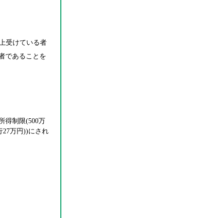
上受けている者
る者であることを
得制限(500万
7万円))にされ