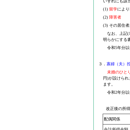
いずれにも該
(1)
留学
により
(2)
障害者
(3)
その居住者
なお、上記(1
明らかにする
令和5年分以
３．
寡婦（夫）
未婚のひと
円)が設けられ
ます。
令和2年分以
改正後の所得
配偶関係
合計所得金額