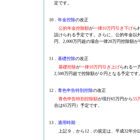
定です。
10
．
年金控除
の改正
公的年金控除額
が
一律10万円引き下げ
ら
設けられる予定です。さらに、公的年金以外の合
円、2,000万円超の場合一律20万円控除額
11
．
基礎控除
の改正
基礎控除
が
一律10万円引き上げ
られる一方
2,500万円超で控除額が０円となる予定です
12
．
青色申告特別控除
の改正
青色申告特別控除額
が現行65万円から
55
合は65万円）予定です。
13
．
適用時期
上記９．から12．の規定は、平成32年分