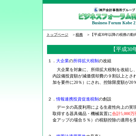
Business Forum Kobe 2
トップページ
＞
税務
＞【平成30年以降の税務の動
【平成30
１．
大企業
の
所得拡大税制
の改組
大企業を対象に、所得拡大税制を改組し、
内設備投資額が減価償却費の９割以上とされ
加を要件に20％）にされ、控除限度額が20
２．
情報連携投資促進税制
の創設
データの高度利用による生産性向上の実現
取得する器具備品・機械装置に
合計5,000
金アップの場合５％）の税額控除の適用を