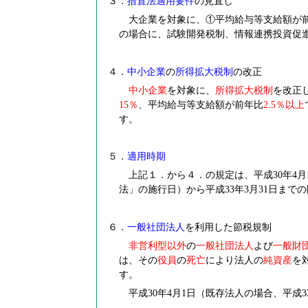
３．
措置法適用要件
の見直し
大企業を対象に、①平均給与等支給額が前
の場合に、試験開発税制、情報連携投資促
４．
中小企業
の
所得拡大税制
の改正
中小企業
を対象に、
所得拡大税制
を改正
15
％
、平均給与等支給額が前年比
2.5
％以上
す。
５．
適用時期
上記１．から４．の規定は、平成30年4月
法」の施行日）から平成33年3月31日ま
６．
一般社団法人
を利用した節税規制
非営利型以外
の
一般社団法人
よび
一般財
は、その
役員
の
死亡
により法人の
純資産
を
す。
平成30年4月1日（既存法人の場合、平成3