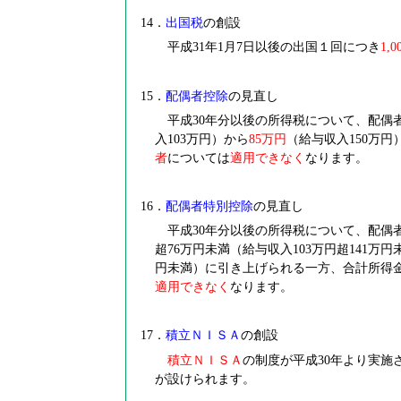
14
．
出国税
の創設
平成31年1月7日以後の出国１回につき
1,0
15
．
配偶者控除
の見直し
平成
30
年分以後の所得税について、配偶
入
103
万円）から
85
万円
（給与収入
150
万円
者
については
適用できなく
なります。
16
．
配偶者特別控除
の見直し
平成
30
年分以後の所得税について、配偶
超
76
万円未満（給与収入
103
万円超
141
万円
円未満）に引き上げられる一方、合計所得
適用できなく
なります。
17
．
積立ＮＩＳＡ
の創設
積立ＮＩＳＡ
の制度が平成
30
年より実施
が設けられます。