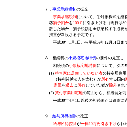
７．
事業承継税制
の拡充
事業承継税制
について、①対象株式を経
②
猶予割合
を
100
％
に引き上げる（現行は8
散した場合、猶予税額を全額納税する必要
措置が新設さる予定です。
平成30年1月1日から平成39年12月31
８．相続税の
小規模宅地特例
の要件の見直し
相続税の
小規模宅地特例
について、次の
(1)
持ち家に居住していない者
の特定居住用
（特殊関係法人を含む）が
所有
する国内
家屋
を
過去
に
所有
していた者が
除外
され
(2)
貸付事業用宅地
の範囲から、相続開始前
平成30年4月1日以後の相続または遺贈に
９．
給与所得控除
の改正
給与所得控除
が
一律10万円引き下げ
られ