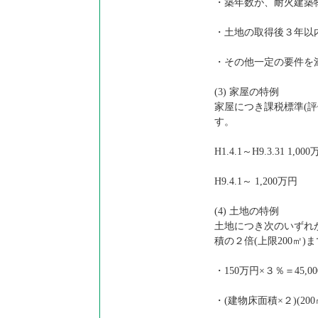
・築年数が、耐火建築物
・土地の取得後３年以
・その他一定の要件を
(3) 家屋の特例
家屋につき課税標準(
す。
H1.4.1～H9.3.31 1,00
H9.4.1～ 1,200万円
(4) 土地の特例
土地につき次のいずれ
積の２倍(上限200㎡)
・150万円×３％＝45,0
・(建物床面積×２)(2