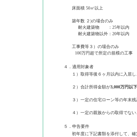
床面積 50㎡以上
築年数 ２)の場合のみ
耐火建築物 ：25年以内
耐火建築物以外：20年以内
工事費等３）の場合のみ
100万円超で所定の規模の工事
４．適用対象者
１）取得等後６ヶ月以内に入居し、
２）合計所得金額が
3,000万円以
３）一定の住宅ローン等の年末残
４）一定の親族からの取得でない
５．申告要件
初年度に下記書類を添付して、確