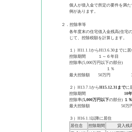
個人が借入金で所定の要件を満た
例があります。
２．控除率等
各年度末の住宅借入金残高(住宅
じて、控除税額を計算します。
１）H11.1.1からH13.6.30までに
控除期間 １～６年目 ７～
控除率(5,000万円以下の部分)
１％ 0.75
最大控除額 50万円 3
２）H13.7.1から
H15.12.31まで
に
控除期間
10
控除率(
5,000万円以下
の部分)
１
最大控除額 50万
３）H16.1.1以降に居住
居住念
控除期間
貸入残