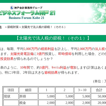
Business Forum Kobe 21
務
＞節税対策＞太陽光で法人税の節税！（その１）
【太陽光で法人税の節税！（その１）】
社は、毎期、平均
5,000万円
の
税前利益
を計上し、平均
2,000万円
の
法人税
います。
太陽光発電設備
に
1億円
投資し、
即時償却
を利用した場合、どの
・投資効果
が得られるのでしょうか？
の表のように、
10年間
で、約
1億円
、
ｷｬｯｼｭ利益
が
増加
します(計算はあく
)。特に1年目、2年目は大きな
節税効果
が得られます。
(単位：
項目
細目
1
2
3～10
合計
現状
所得
5,000
5,000
5,000
50,00
税金
2,000
2,000
2,000
20,00