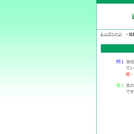
トップページ
＞
税
問１
当
て
税
答１
次
です