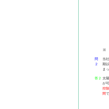
※ 
問
当
２
期
ま
答２
太
が
控
間