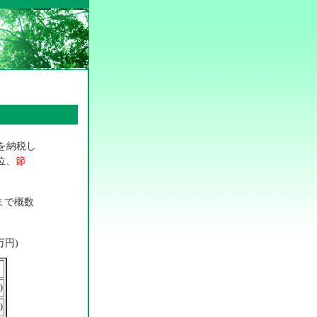
を納税し
位、
節
まで概数
万円)
0
0