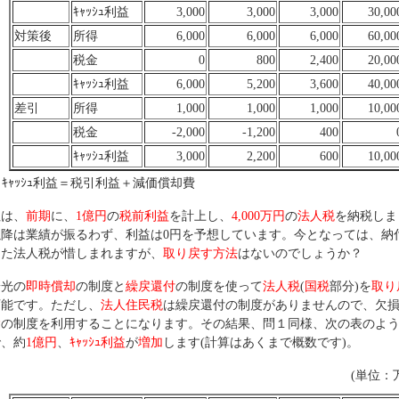
ｷｬｯｼｭ利益
3,000
3,000
3,000
30,00
対策後
所得
6,000
6,000
6,000
60,00
税金
0
800
2,400
20,00
ｷｬｯｼｭ利益
6,000
5,200
3,600
40,00
差引
所得
1,000
1,000
1,000
10,00
税金
-2,000
-1,200
400
ｷｬｯｼｭ利益
3,000
2,200
600
10,00
ｷｬｯｼｭ利益＝税引利益＋減価償却費
社は、
前期
に、
1億円
の
税前利益
を計上し、
4,000万円
の
法人税
を納税しま
以降は業績が振るわず、利益は0円を予想しています。今となっては、納
った法人税が惜しまれますが、
取り戻す方法
はないのでしょうか？
陽光の
即時償却
の制度と
繰戻還付
の制度を使って
法人税
(
国税
部分)を
取り
可能です。ただし、
法人住民税
は繰戻還付の制度がありませんので、欠
除
の制度を利用することになります。その結果、問１同様、次の表のよ
で、約
1億円
、
ｷｬｯｼｭ利益
が
増加
します(計算はあくまで概数です)。
(単位：