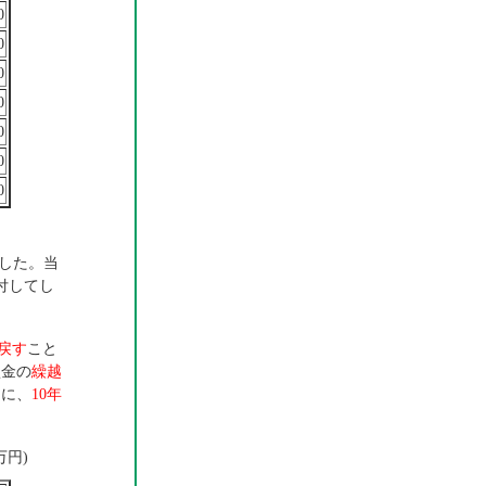
0
0
0
0
0
0
0
した。当
付してし
戻す
こと
損金の
繰越
うに、
10年
万円)