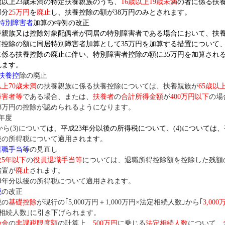
歳以上23歳未満の特定扶養親族のうち、
16歳以上19歳未満
の者に係る扶
部分
25万円
を
廃止
し、扶養控除の額が38万円のみとされます。
特別障害者
加算の特例の改正
親族又は控除対象配偶者が同居の特別障害者である場合において、扶
者控除の額に同居特別障害者加算として35万円を加算する措置について
に係る扶養控除の廃止に伴い、特別障害者控除の額に35万円を加算され
れます。
扶養控
除の廃止
以上70歳未満
の扶養親族に係る扶養控除については、扶養親族が
65歳以
障害者等
である場合、または、
扶養者
の
合計所得金額
が
400万円以下
の場
38万円の控除が認められるようになります。
用年度
から(3)について
は、平成23年分以後の所得税について、(4)については、
後の所得税について適用されます。
退職手当等
の見直し
5年以下
の
役員退職手当等
については、退職所得控除額を控除した残額
措置が
廃止
されます。
4年分以後の所得税について適用されます。
税
の改正
の
基礎控除
が現行の｢5,000万円＋1,000万円×法定相続人数｣から｢
3,000
定相続人数｣に引き下げられます。
険金
の
非課税限度額
の計算上、
500万円
に乗じる
法定相続人数
について、