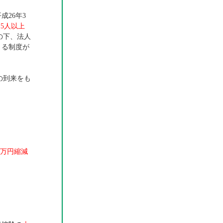
26年3
つ
5人以上
の下、法人
きる制度が
の到来をも
。
。
0万円縮減