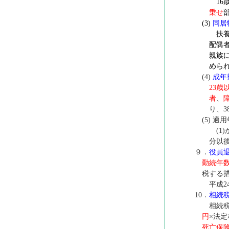
16
乗せ
(3)
同居
扶養
配偶
親族
めら
(4)
成年
23歳
者
、
り、
(5) 適
(1)
分以
９．
役員
勤続年数
税する
平成2
10．
相続
相続税
円
×法
死亡保