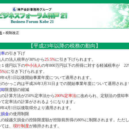
Business Forum Kobe 21
務
＞税制改正
【平成23年以降の税務の動向】
税率
の引き下げ
人の法人税率が30%から
25.5%
に引き下げられます。
１億円以下の
中小法人
の年800万円以下の所得に対する軽減税率が 22%(
5%)
に引き下げられます。
3年4月1日以後開始事業年度について適用されます。
のかっこ内は平成26年3月31日までの開始事業年度について適用されま
償却
限度額の縮減
の計算方法が250%定率法から
200%定率法
に改められ、定額法の償却率 
いて定率法の計算がされるようになります。
3年4月1日以後取得分より適用されます。
欠損金
の使用制限
の繰越欠損金の控除限度額が控除前所得の80%に制限されます。ただ
いては、
現行制度
が維持されます。