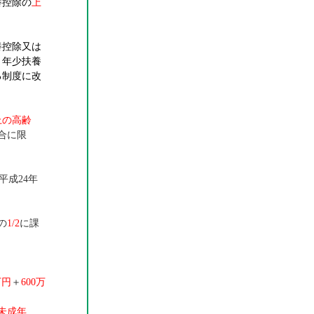
養控除の
上
養控除又は
、年少扶養
る制度に改
上の高齢
合に限
平成24年
の
1/2
に課
万円
＋
600万
未成年