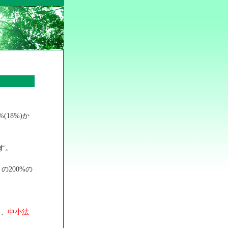
18%)か
す。
の200%の
し、
中小法