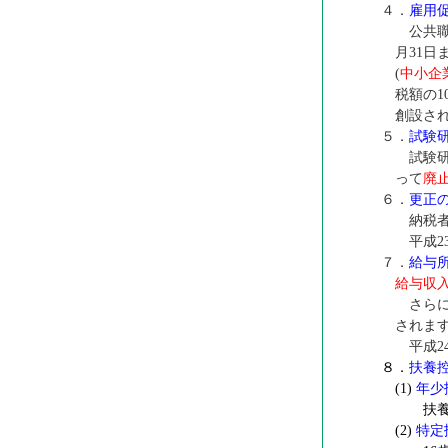
４．
雇用
公共職業
月31
(
中小企
税額の1
創設さ
５．
試験
試験研究
って
廃
６．
更正
納税者
平成2
７．
給与
給与収
さらに
されま
平成2
８．
扶養
(1)
年少
扶養
(2)
特定