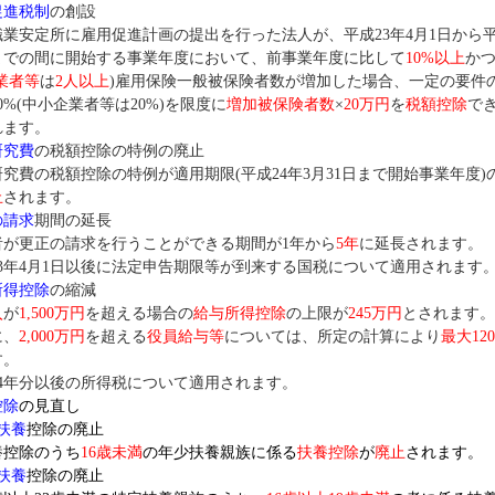
促進税制
の創設
安定所に雇用促進計画の提出を行った法人が、平成23年4月1日から平成
日までの間に開始する事業年度において、前事業年度に比して
10%以上
か
業者等
は
2人以上
)雇用保険一般被保険者数が増加した場合、一定の要件
0%(中小企業者等は20%)を限度に
増加被保険者数
×
20万円
を
税額控除
で
れます。
研究費
の税額控除の特例の廃止
費の税額控除の特例が適用期限(平成24年3月31日まで開始事業年度)
止
されます。
の請求
期間の延長
が更正の請求を行うことができる期間が1年から
5年
に延長されます。
3年4月1日以後に法定申告期限等が到来する国税について適用されます
所得控除
の縮減
入
が
1,500万円
を超える場合の
給与所得控除
の上限が
245万円
とされます
、
2,000万円
を超える
役員給与等
については、所定の計算により
最大12
す。
4年分以後の所得税について適用されます。
控除
の見直し
扶養
控除の廃止
控除のうち
16歳未満
の年少扶養親族に係る
扶養控除
が
廃止
されます。
扶養
控除の廃止