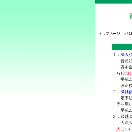
トップページ
＞
税
１．
法人
普通法
資本金
ら
19%(1
平成2
改正後
２．
減価
定率法
率を用
平成2
３．
繰越
大法人
人
につ