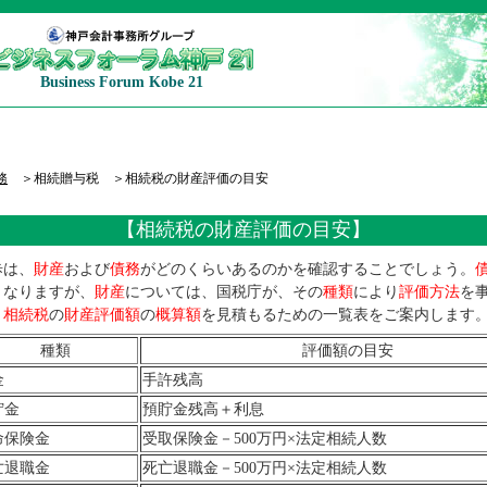
Business Forum Kobe 21
務
＞相続贈与税 ＞相続税の財産評価の目安
【相続税の財産評価の目安】
歩は、
財産
および
債務
がどのくらいあるのかを確認することでしょう。
となりますが、
財産
については、国税庁が、その
種類
により
評価方法
を
、
相続税
の
財産評価額
の
概算額
を見積もるための一覧表をご案内します
種類
評価額の目安
金
手許残高
貯金
預貯金残高＋利息
命保険金
受取保険金－500万円×法定相続人数
亡退職金
死亡退職金－500万円×法定相続人数