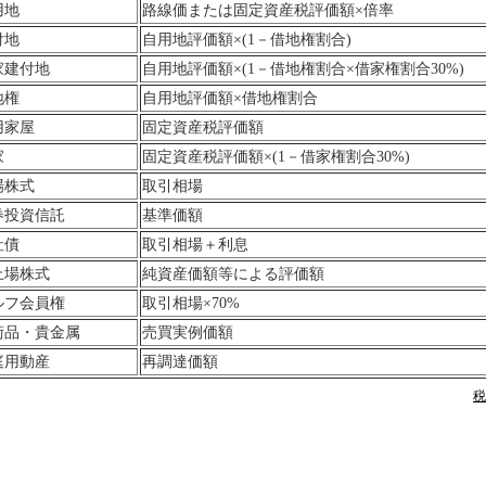
用地
路線価または固定資産税評価額×倍率
付地
自用地評価額×(1－借地権割合)
家建付地
自用地評価額×(1－借地権割合×借家権割合30%)
地権
自用地評価額×借地権割合
用家屋
固定資産税評価額
家
固定資産税評価額×(1－借家権割合30%)
場株式
取引相場
券投資信託
基準価額
社債
取引相場＋利息
上場株式
純資産価額等による評価額
ルフ会員権
取引相場×70%
術品・貴金属
売買実例価額
庭用動産
再調達価額
税