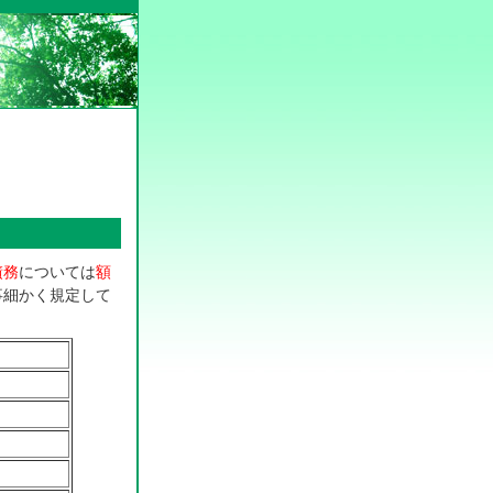
債務
については
額
事細かく規定して
。