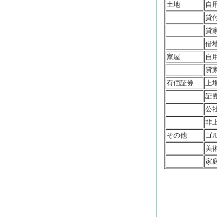
土地
自
貸
貸
借
家屋
自
貸
有価証券
上
証
公
非
その他
ゴ
美
家