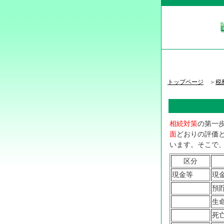
トップページ
＞
税
相続対策
の第一
面
どおりの評価
います。そこで
区分
現金等
現
預
生
死