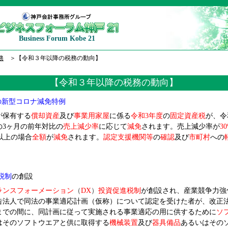
Business Forum Kobe 21
務
＞【令和３年以降の税務の動向】
【令和３年以降の税務の動向】
の新型コロナ減免特例
が保有する
償却資産
及び
事業用家屋
に係る
令和3年度
の
固定資産税
が、令
の3ヶ月の前年対比の
売上減少率
に応じて
減免
されます。売上減少率が
3
以上の場合
全額
が
減免
されます。
認定支援機関等
の
確認
及び
市町村
への
税制
の創設
ランスフォーメーション
（
DX
）
投資促進税制
が創設され、産業競争力強
告法人で同法の事業適応計画（仮称）について認定を受けた者が、改正
日までの間に、同計画に従って実施される事業適応の用に供するために
ソ
はそのソフトウエアと供に取得する
機械装置
及び
器具備品
あるいはその