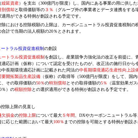
（
繰延資産
）
を支出（300億円が限度）し、国内にある事業の用に供し
特別償却
と取得価額等の
３％
（
グループ外の事業者とデータ連携をする
択適用ができる特例が創設される予定です。
除における控除税額の上限は、カーボンニュートラル投資促進税制の
の合計で当期の法人税額の20％とされます。
ュートラル投資促進税制
の創設
ュートラル投資促進税制
を創設し、産業競争力強化法の改正を前提に、
境適応計画（仮称）について認定を受けたものが、改正法の施行日から令和
の中長期環境適応計画に記載された同法の
中長期環境適応生産性向上設
需要開拓製品生産設備
（
仮称）の取得等（500億円が限度）をして、国
に、その取得価額の
50
％
の
特別償却
とその取得価額の
5
％
（
温室効果ガス
0％）の
税額控除
との選択適用ができる特例が創設される予定です。
の控除上限の見直し
越欠損金
の
控除上限
について最大
５年間
、DXやカーボンニュートラル等
資に応じた範囲において最大
100
％
までの控除を可能とする特例が創設さ