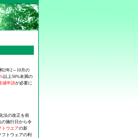
和2年2～10月の
0%
以上50%未満の
軽減申請
が必要に
化法の改正を前
法の施行日から令
フトウエア
の新
ソフトウェアの利