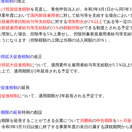
促進税制
の改正
上げ投資促進税制
を見直し、青色申告法人が、令和3年4月1日から同5年3
事業年度において
国内新規雇用者
に対して給与等を支給する場合におい
新規雇用者比較給与等支給額
に対する
増加割合
が
2
％以上
である等一定の
象新規雇用者給与等支給額
の
15
％
の
税額控除
ができる制度とされる予定
上増加した場合、控除率を5％上乗せし、控除対象新規雇用者給与等支給
ようになります（控除税額の上限は当期の法人税額の20％）。
所得拡大促進税制
の改正
所得拡大促進税制
について、適用要件を雇用者給与等支給額が1.5％以
た上で、適用期限が2年延長される予定です。
資促進税制
の延長
資促進税制
について、適用期限が2年延長される予定です。
告期限
の
延長
特例の創設
期限を延長することができる企業について
消費税
の
申告期限
を
1
ヶ月延
。令和3年3月31日以後に終了する事業年度の末日の属する課税期間から