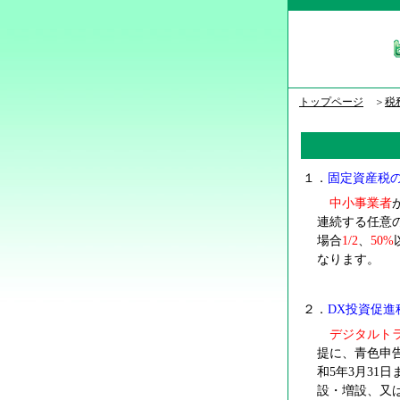
トップページ
＞
税
１．
固定資産税
中小事業者
連続する任意
場合
1/2
、
50%
なります。
２．
DX
投資促進
デジタルト
提に、青色申
和5年3月31
設・増設、又