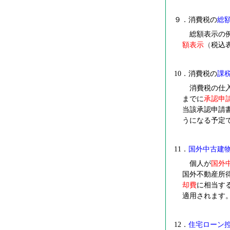
９．消費税の
総
総額表示の例
額表示
（
税込
10
．消費税の
課
消費税の仕入
までに
承認申
当該承認申請
うになる予定
11
．
国外中古建
個人が
国外
国外不動産所
却費
に相当す
適用されます
12
．
住宅ローン