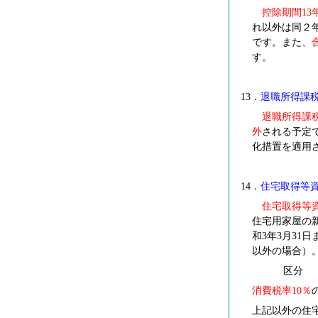
控除期間13
れ以外は同２
です。また、
す。
13
．
退職所得課
退職所得課
外
される予定
化措置を適用
14
．
住宅取得等
住宅取得等
住宅用家屋の
和3年3月3
以外の場合）
区分
消費税率10％
上記以外の住