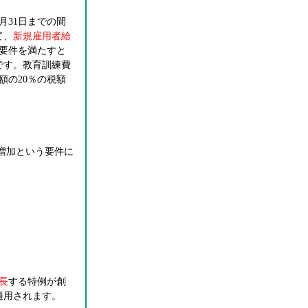
月31日までの間
て、
新規雇用者給
要件を満たすと
です。教育訓練費
額の20％の税額
上増加という要件に
長
する特例が創
適用されます。