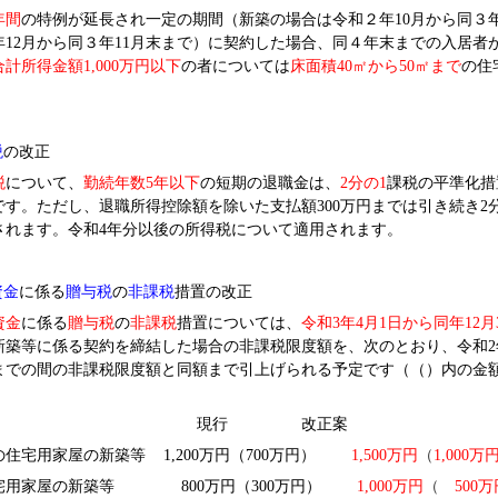
年間
の特例が延長され一定の期間（新築の場合は令和２年10月から同３
年12月から同３年11月末まで）に契約した場合、同４年末までの入居者
合計所得金額1,000万円以下
の者については
床面積40㎡から50㎡まで
の住
税
の改正
税
について、
勤続年数5年以下
の短期の退職金は、
2
分の1
課税の平準化措
です。ただし、退職所得控除額を除いた支払額300万円までは引き続き2
されます。令和4年分以後の所得税について適用されます。
資金
に係る
贈与税
の
非課税
措置の改正
資金
に係る
贈与税
の
非課税
措置については、
令和3年4月1日から同年12月
新築等に係る契約を締結した場合の非課税限度額を、次のとおり、令和2
1日までの間の非課税限度額と同額まで引上げられる予定です（（）内の金
。
 現行 改正案
の住宅用家屋の新築等 1,200万円（700万円）
1,500
万円
（
1,000
万
宅用家屋の新築等 800万円（300万円）
1,000
万円
（
500
万