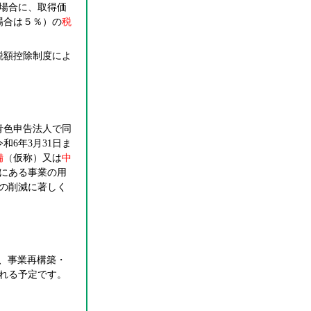
た場合に、取得価
場合は５％）の
税
税額控除制度によ
青色申告法人で同
6年3月31日ま
備
（
仮称）又は
中
内にある事業の用
の削減に著しく
、事業再構築・
れる予定です。