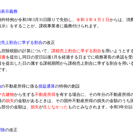
額表示義務
外特例が令和3年3月31日限りで失効し、
令和３年４月１日
からは、消
表示）をすることが、課税事業者に義務付けられます。
税売上割合に準ずる割合
の改正
控除税額の計算について、
課税売上割合に準ずる割合
を用いようとす
請書
を提出し同日の翌日以後1月を経過する日までに税務署長の承認を受
書を提出した日の属する課税期間から課税売上割合に準ずる割合を用い
です。
物
の不動産所得に係る
損益通算
の特例の創設
中古建物
から生ずる
不動産所得
を有する場合に、その年分の不動産所得
得の
損失
の金額があるときは、その国外不動産所得の損失の金額のうち
る部分の金額は、
損失
が
生じなかった
ものとみなされます。令和3年分
。
控除
の改正