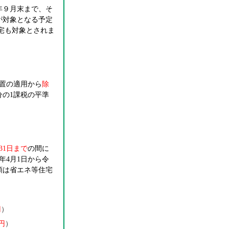
年９月末まで、そ
が対象となる予定
宅も対象とされま
置の適用から
除
分の1課税の平準
31日まで
の間に
年4月1日から令
額は省エネ等住宅
円
）
円
）