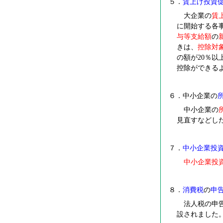
５．
賃上げ投資
大企業の
賃
に開始する各
与等支給額
の
きは、
控除対
の額が20％以
控除ができる
６．中小企業の
中小企業の
見直すなどし
７．
中小企業投
中小企業投
８．
消費税
の
申
法人税の申告
設されました