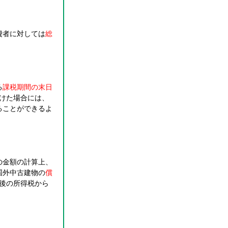
費者に対しては
総
る
課税期間の末日
けた場合には、
ることができるよ
の金額の計算上、
国外中古建物の
償
以後の所得税から