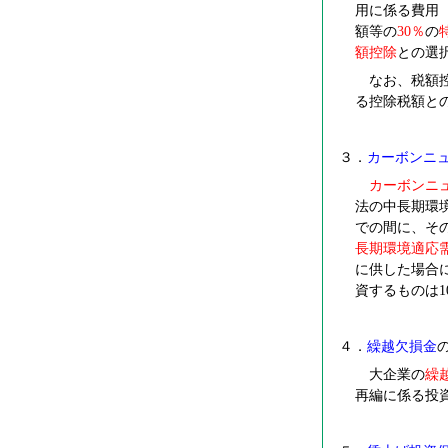
用に係る費用
額等の
30
％
の
額控除
との選
なお、税額控
る控除税額と
３．
カーボンニ
カーボンニ
法の中長期環
での間に、そ
長期環境適応
に供した場合
資するものは1
４．
繰越欠損金
大企業の
繰
再編に係る投