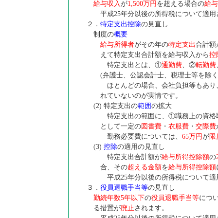
給与収入
が
1,500万円
を超える場合の
給与
平成25年分以後の所得税について適用
２．
特定支出控除
の見直し
制度の
概要
給与所得者
がその年の
特定支出
合計額
えて特定支出合計額を給与収入から
控
特定支出とは、①
通勤費
、②
転勤費
(弁護士、公認会計士、税理士等を除く
ほとんどの場合、会社負担等もあり
れていないのが実情です。
(2) 特定支出の
範囲
の拡大
特定支出の範囲に、①職務上の資格取
として一定の
図書費
・
衣服費
・
交際費
勤務必要費については、
65万円
が
限
(3)
控除
の適用の見直し
特定支出合計額が
給与所得控除額
の
合、その
超える金額
を
給与所得控除額
平成25年分以後の所得税について適
３．
役員退職手当等
の見直し
勤続年数5年以下
の
役員退職手当等
につ
る措置が
廃止
されます。