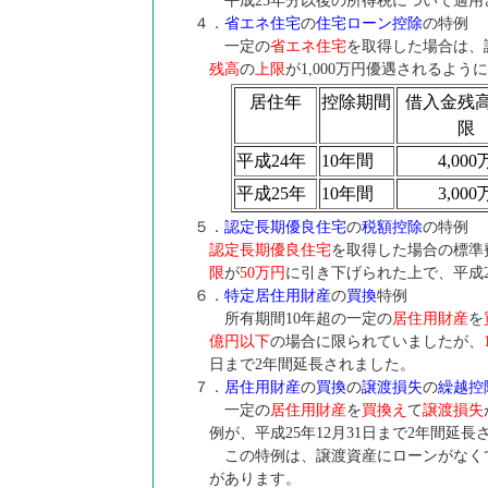
平成25年分以後の所得税について適用
４．
省エネ住宅
の
住宅ローン控除
の特例
一定の
省エネ住宅
を取得した場合は、
残高
の
上限
が1,000万円優遇されるよう
居住年
控除期間
借入金残
限
平成24年
10年間
4,000
平成25年
10年間
3,000
５．
認定長期優良住宅
の
税額控除
の特例
認定長期優良住宅
を取得した場合の標準
限
が
50万円
に引き下げられた上で、平成2
６．
特定居住用財産
の
買換
特例
所有期間10年超の一定の
居住用財産
を
億円以下
の場合に限られていましたが、
日まで2年間延長されました。
７．
居住用財産
の
買換
の
譲渡損失
の
繰越控
一定の
居住用財産
を
買換え
て
譲渡損失
例が、平成25年12月31日まで2年間延長
この特例は、譲渡資産にローンがなく
があります。