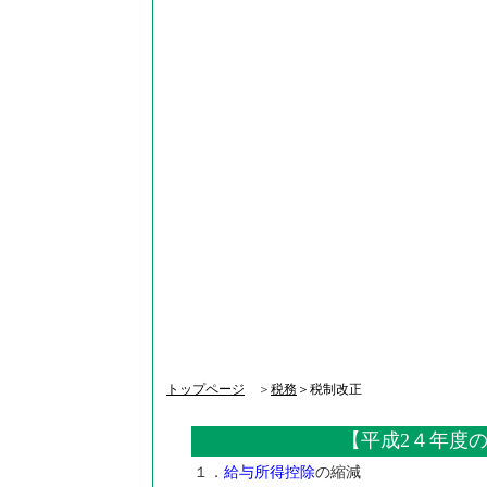
トップページ
＞
税務
＞税制改正
【平成2４年度
１．
給与所得控除
の縮減