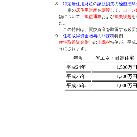
８．
特定居住用財産
の
譲渡損失
の
繰越控除
一定の
居住用財産
を
譲渡
して、
ローン
額について、
損益通算
および
損失繰越
を
た。
この特例は、買換資産を取得する必要
９．
住宅取得資金贈与
の
非課税
特例
住宅取得資金贈与
の
非課税
特例が、平成2
うにされます。
年度
省エネ・耐震住宅
平成24年
1,500万
平成25年
1,200万
平成26年
1,000万