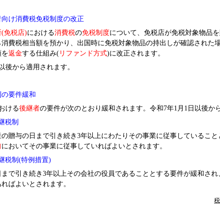
者向け消費税免税制度の改正
(免税店)
における
消費税
の
免税制度
について、免税店が免税対象物品を
ら消費税相当額を預かり、出国時に免税対象物品の持出しが確認された
額を
返金
する仕組み(
リファンド方式
)
に改正されます。
日以後から適用されます。
制の要件緩和
おける
後継者
の要件が次のとおり緩和されます。令和7年1月1日以後か
継税制
の贈与の日まで引き続き3年以上にわたりその事業に従事していること
前
においてその事業に従事していればよいとされます。
継税制(特例措置)
まで引き続き3年以上その会社の役員であることとする要件が緩和され
あればよいとされます。
税