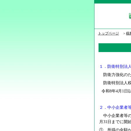
トップページ
＞
税
１．防衛特別法
防衛力強化のた
防衛特別法人税
令和8年4月1
２．中小企業者
中小企業者等の
月
31
日までに開
① 所得の金額が