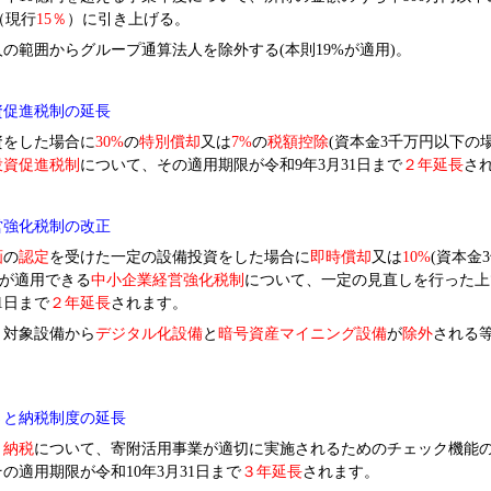
（現行
15
％
）に引き上げる。
の範囲からグループ通算法人を除外する(本則19%が適用)。
資促進税制の延長
をした場合に
30%
の
特別償却
又は
7%
の
税額控除
(
資本金
3
千万円以下の
投資促進税制
について、
その適用期限が
令和
9
年
3
月
31
日まで
２年延長
さ
営強化税制の改正
画
の
認定
を受けた一定の設備投資をした場合に
即時償却
又は
10%
(
資本金
3
が適用できる
中小企業経営強化税制
について、
一定の見直しを行った上
1
日まで
２年延長
されます。
対象設備から
デジタル化設備
と
暗号資産マイニング設備
が
除外
される
さと納税制度の延長
と納税
について、寄附活用事業が適切に実施されるためのチェック機能
その適用期限が
令和
10
年
3
月
31
日まで
３年延長
されます。