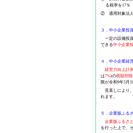
る税率を17％
② 適用対象法人
３．中小企業投
一定の設備投資
できる
中小企業
４．中小企業経
経営力向上計
は
7%
)
の
税額控除
限が
令和
9
年
3
月
3
見直しにより、
れます。
５．企業版ふる
企業版ふるさ
を行った上で、