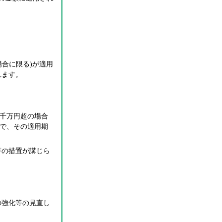
場合に限る
)
が適用
れます。
千万円超の場合
で、その適用期
等の措置が講じら
の強化等の見直し