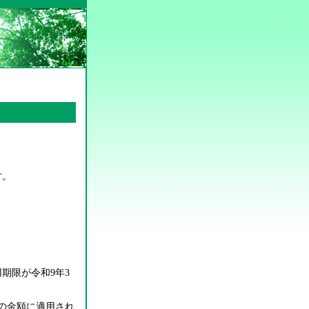
す。
用期限が
令和
9
年
3
下の金額に適用され