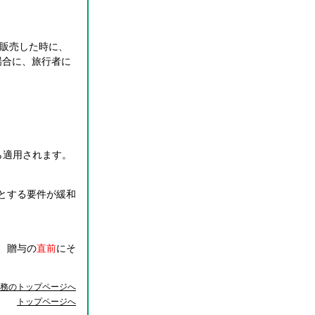
販売した時に、
場合に、旅行者に
ら適用されます。
とする要件が緩和
、贈与の
直前
にそ
務のトップページへ
トップページへ