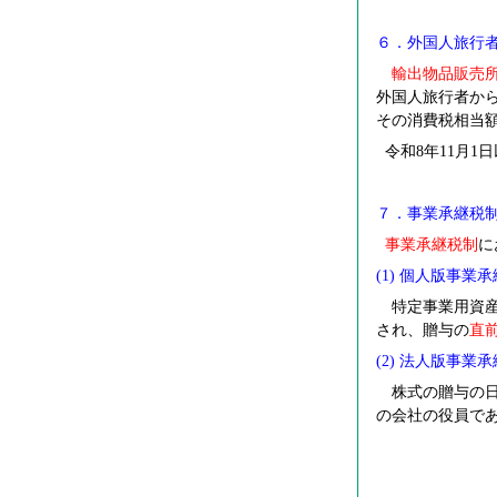
６．外国人旅行
輸出物品販売所
外国人旅行者か
その消費税相当
令和8年11月1
７．事業承継税
事業承継税制
に
(1)
個人版事業承
特定事業用資産
され、贈与の
直
(2)
法人版事業承
株式の贈与の日
の会社の役員で