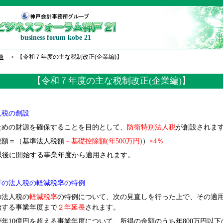
business forum kobe 21
務
＞
【令和７年度の主な税制改正(企業編)】
【令和７年度の主な税制改正(企業編)】
人税の創設
めの財源を確保することを目的として、
防衛特別法人税
が創設されま
額＝（基準法人税額
－基礎控除額(年500万円)
）
×4％
日以後に開始する事業年度から適用されます。
等の法人税の軽減税率の特例
法人税の
軽減税率
の特例について、次の見直しを行った上で、その適
始する事業年度まで
２年延長
されます。
年10億円を超える事業年度について、所得の金額のうち年800万円以