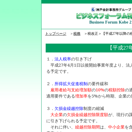
Business Forum Kobe 2
トップページ
＞
税務
＞税改正＞【平成27年以降の
【平成27
１．
法人税率
の引き下げ
平成27年4月1日以後開始事業年度より、法人税
る予定です。
２．
所得拡大促進税制
の要件緩和
雇用者給与支給増加額
の
10%
の
税額控除
の
適用要件である
増加率
を5%から時期、企業の
３．
欠損金繰越控除
制度の縮減
大企業
の
欠損金繰越控除限度額
が、現行の課
に引き下げられる予定です。
それに伴い、
繰越控除期間
は、
中小企業
を