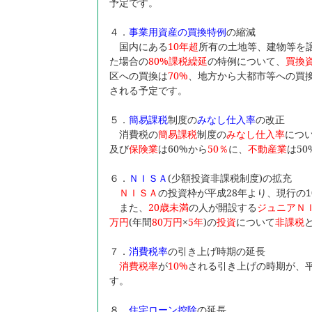
予定です。
４．
事業用資産の買換特例
の縮減
国内にある
10
年超
所有の土地等、建物等を
た場合の
80%
課税繰延
の特例について、
買換
区への買換は
70%
、地方から大都市等への買
される予定です。
５．
簡易課税
制度の
みなし仕入率
の改正
消費税の
簡易課税
制度の
みなし仕入率
につ
及び
保険業
は60%から
50
％
に、
不動産業
は50
６．
ＮＩＳＡ
(少額投資非課税制度)の拡充
ＮＩＳＡ
の投資枠が平成28年より、現行の1
また、
20
歳未満
の人が開設する
ジュニアＮ
万円
(年間
80
万円
×
5
年
)の
投資
について
非課税
７．
消費税率
の引き上げ時期の延長
消費税率
が
10%
される引き上げの時期が、平
す。
８．
住宅ローン控除
の延長