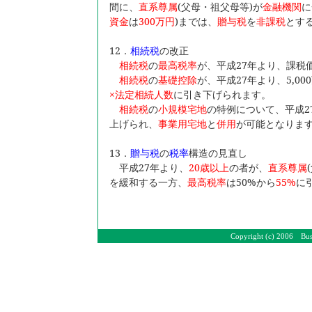
間に、
直系尊属
(父母・祖父母等)が
金融機関
に
資金
は
300
万円
)までは、
贈与税
を
非課税
とす
12
．
相続税
の改正
相続税
の
最高税率
が、平成27年より、課税
相続税
の
基礎控除
が、平成27年より、5,00
×法定相続人数
に引き下げられます。
相続税
の
小規模宅地
の特例について、平成2
上げられ、
事業用宅地
と
併用
が可能となりま
13
．
贈与税
の
税率
構造の見直し
平成27年より、
20
歳以上
の者が、
直系尊属
を緩和する一方、
最高税率
は50%から
55%
に
Copyright (c) 2006 Bus