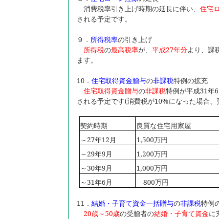
消費税率引き上げ時期の延長に伴い、
住宅
される予定です。
９．
所得税率
の引き上げ
所得税
の
最高税率
が、
平成27年分
より、課
ます。
10
．
住宅取得資金贈与
の
非課税
特例の拡充
住宅取得資金贈与
の
非課税
特例が平成31年
される予定です(消費税が10%になった場合、
契約時期
良質な住宅用家屋
～27年12月
1,500
万円
～29年9月
1,200
万円
～30年9月
1,000
万円
～31年6月
800万円
11
．
結婚・子育て資金一括贈与
の
非課税
特例
20
歳～50歳
の受贈者の
結婚・子育て資金
に