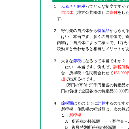
１．
ふるさと納税
ってどんな制度ですか
自治体
（地方公共団体）に
寄付
をし
す。
２．寄付先の自治体から
特産品
がもらえ
はい、本当です。多くの自治体で、
内容は、自治体によって様々で、1万円
税効果と合わせると相当なメリットが
３．大きな
節税
になるって本当ですか？
はい、本当です。例えば、
課税所得1
合、所得税・住民税合わせて
168,000
担
で出来るのです。
1万円の寄付で5千円相当の特産品が
円の負担で全国各地の特産品85,00
４．
節税額
はどのように
計算
するのです
所得税・住民税の軽減額は、次の算
１．
所得税
A 所得税の軽減額 ＝（寄付金－2
B 復興特別所得税の軽減額 ＝ A×