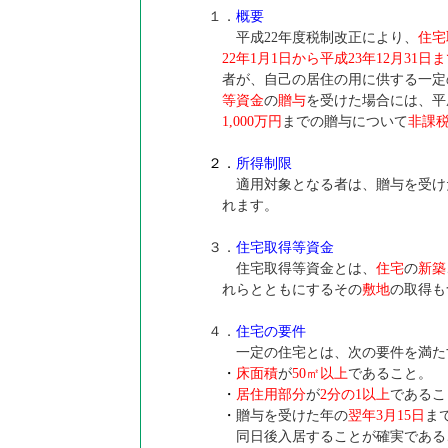
１．
概要
平成22年度税制改正により、
住宅
22年1月1日から平成23年12月31日
者が、自己の居住の用に供する一定
等資金
の
贈与
を受けた場合には、平
1,000万円
までの贈与について
非課
２．
所得制限
適用対象となる者は、贈与を受け
れます。
３．
住宅取得等資金
住宅取得等資金とは、
住宅
の
新築
れらとともにするその
敷地
の取得も
４．
住宅の要件
一定の住宅とは、次の要件を満た
・
床面積
が
50㎡以上
であること。
・
居住用部分
が
2分の1以上
であるこ
・
贈与を受けた年の
翌年3月15日
ま
同日後入居することが確実である