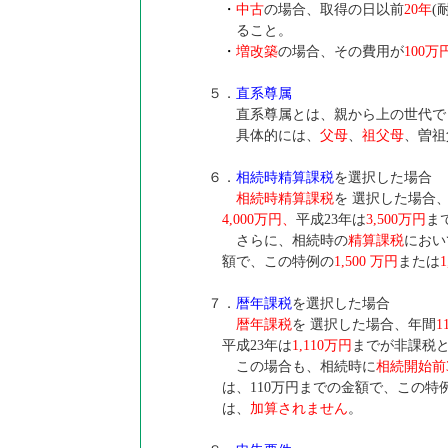
・
中古
の場合、取得の日以前
20年
(
ること。
・
増改築
の場合、その費用が
100万
５．
直系尊属
直系尊属とは、親から上の世代で
具体的には、
父母
、
祖父母
、曽祖
６．
相続時精算課税
を選択した場合
相続時精算課税
を 選択した場合
4,000万円、
平成23年は
3,500万円
ま
さらに、相続時の
精算課税
におい
額で、この特例の
1,500 万円
または
７．
暦年課税
を選択した場合
暦年課税
を 選択した場合、年間
1
平成23年は
1,110万円
までが非課税
この場合も、相続時に
相続開始前
は、110万円までの金額で、この特
は、
加算されません
。