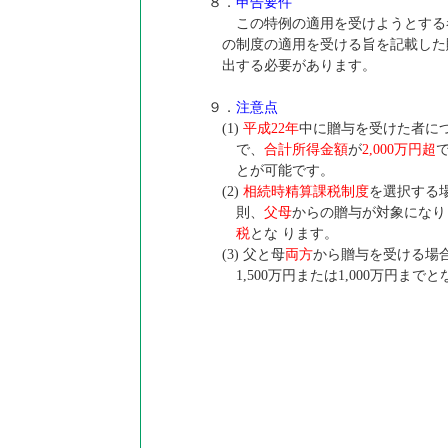
８．
申告要件
この特例の適用を受けようとする
の制度の適用を受ける旨を記載した
出する必要があります。
９．
注意点
(1)
平成22年
中に贈与を受けた者に
で、
合計所得金額
が
2,000万円超
とが可能です。
(2)
相続時精算課税制度
を選択する
則、
父母
からの贈与が対象になり
税
とな ります。
(3) 父と母
両方
から贈与を受ける場
1,500万円または1,000万円まで