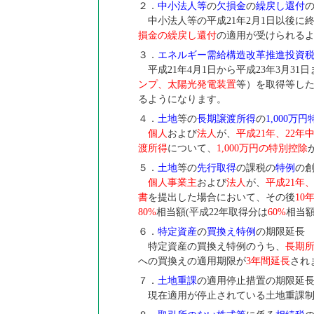
２．
中小法人等
の
欠損金
の
繰戻し還付
中小法人等の平成21年2月1日以後に
損金の繰戻し還付
の適用が受けられる
３．
エネルギー需給構造改革推進投資
平成21年4月1日から平成23年3月3
ンプ、太陽光発電装置
等）を取得等し
るようになります。
４．
土地
等の
長期譲渡所得
の
1,000万
個人
および
法人
が、
平成21年、22年
渡所得
について、
1,000万円の特別控除
５．
土地
等の
先行取得
の課税の
特例
の
個人事業主
および
法人
が、
平成21年、
書
を提出した場合において、その後
10
80%
相当額(平成22年取得分は
60%
相当
６．
特定資産
の
買換え特例
の期限延長
特定資産の買換え特例のうち、
長期
への買換えの適用期限が
3年間延長
され
７．
土地重課
の適用停止措置の期限延
現在適用が停止されている土地重課制