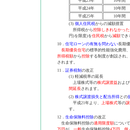
平成23年
10年間
平成24年
10年間
平成25年
10年間
(3)
個人住民税
からの減額措置
所得税から
控除しきれなかった
円)を限度)を
住民税
から
減額
でき
10．
住宅ローンの有無を問わない
長期
長期優良住宅
の標準的性能強化費用
所得税額
から
控除
する制度が創設され
されます。
11．
証券税制
の改正
(1) 軽減税率の延長
上場株式等の
株式譲渡益
および
間延長
されます。
(2)
株式譲渡損失と配当所得
との
平成21年より、
上場株式
等の
譲
す。
12．
生命保険料控除
の改正
生命保険料控除の
適用限度額
につい
万円
が、
一般
生命保険料控除
4万円
、
個