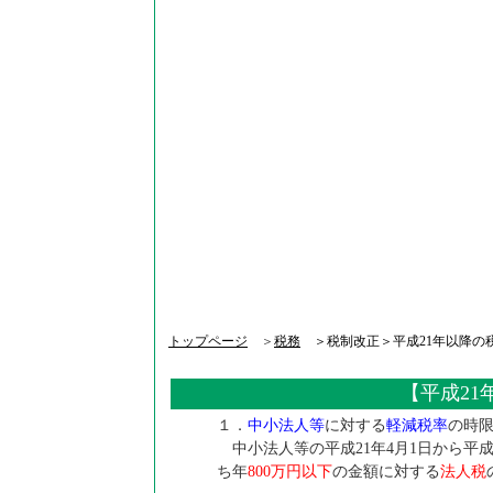
トップページ
＞
税務
＞税制改正＞平成21年以降の
【平成21
１．
中小法人等
に対する
軽減税率
の時
中小法人等の平成21年4月1日から平成
ち年
800万円以下
の金額に対する
法人税