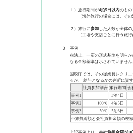
１）旅行期間が
4泊5日以内
のもの
（海外旅行の場合には、その滞
２）旅行に
参加
した人数が全体の
（工場や支店ごとに行う旅行は
３．事例
税法上、一応の形式基準を明らか
なる金額基準は示されていません
国税庁では、その従業員レクリエ
るか、 給与となるかの判断に資
社員参加割合
旅行期間
会
事例1
3泊4日
事例2
100％
4泊5日
事例3
50％
5泊6日
※旅費総額と会社負担金額の差
上記事例より、
会社負担金額が1