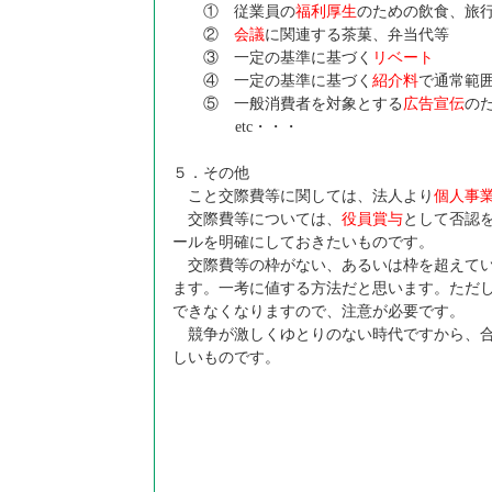
① 従業員の
福利厚生
のための飲食、旅
②
会議
に関連する茶菓、弁当代等
③ 一定の基準に基づく
リベート
④ 一定の基準に基づく
紹介料
で通常範
⑤ 一般消費者を対象とする
広告宣伝
の
etc・・・
５．その他
こと交際費等に関しては、法人より
個人事
交際費等については、
役員賞与
として否認
ールを明確にしておきたいものです。
交際費等の枠がない、あるいは枠を超えてい
ます。一考に値する方法だと思います。ただ
できなくなりますので、注意が必要です。
競争が激しくゆとりのない時代ですから、合
しいものです。