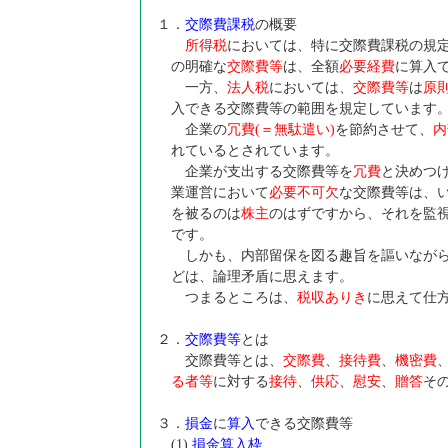
１．
交際費課税
の概要
所得税
においては、特に交際費課税の規
の明確な
交際費等
は、全額
必要経費
に算入
一方、
法人税
においては、
交際費等
は
原
入できる交際費等の範囲を規定しています
企業の
冗費(＝無駄遣い)
を節約させて、
内
れているとされています。
企業が支出する交際費等を
冗費
と決めつ
業運営において
必要不可欠
な交際費等は、
を被るのは
株主
のはずですから、それを監
です。
しかも、内部留保を図る趣旨を謳いながら
どは、論理矛盾に思えます。
つまるところは、
税収ありき
に思えて仕
２．
交際費等
とは
交際費等とは、
交際費
、
接待費
、
機密費
る者等
に対する
接待
、
供応
、
慰安
、
贈答
そ
３．
損金
に
算入
できる交際費等
(1)
損金算入枠