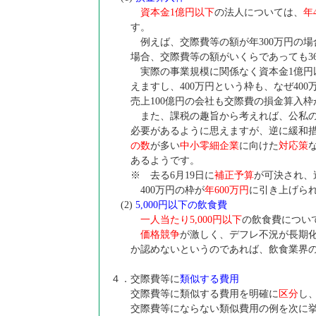
資本金1億円以下
の法人については、
年
す。
例えば、交際費等の額が年300万円の場合
場合、交際費等の額がいくらであっても3
実際の事業規模に関係なく資本金1億円
えますし、400万円という枠も、なぜ40
売上100億円の会社も交際費の損金算入
また、課税の趣旨から考えれば、公私の
必要があるように思えますが、逆に緩和
の数
が多い
中小零細企業
に向けた
対応策
あるようです。
※ 去る6月19日に
補正予算
が可決され、
400万円の枠が
年600万円
に引き上げら
(2)
5,000円以下の飲食費
一人当たり5,000円以下
の飲食費につい
価格競争
が激しく、デフレ不況が長期
か認めないというのであれば、飲食業界
４．交際費等に
類似する費用
交際費等に類似する費用を明確に
区分
し
交際費等にならない類似費用の例を次に挙