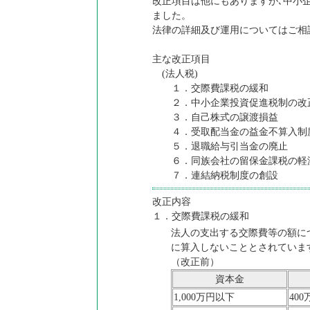
改正項目は他にもありますが､中小
ました。
法律の詳細及び運用についてはご相
主な改正項目
(法人税)
１．交際費課税の緩和
２．中小企業投資促進税制の改
３．自己株式の譲渡損益
４．受取配当金の益金不算入制
５．退職給与引当金の廃止
６．同族会社の留保金課税の軽
７．連結納税制度の創設
改正内容
１．交際費課税の緩和
法人の支出する交際費等の額に
に算入しないこととされていま
（改正前）
資本金
1,000万円以下
40