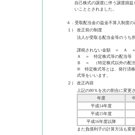
自己株式の譲渡に伴う譲渡損益
いこととされました。
４．受取配当金の益金不算入制度の
１）
改正前の制度
法人が受取る配当金等のうち
課税されない金額 ＝ Ａ 
Ａ ＝ 特定株式等の配当等
Ｂ ＝ （特定株式以外の配当
※ 特定株式等とは、発行済株
式等をいいます。
２）
改正内容
上記の80％を次の割合に変更
年度
平成14年度
平成15年度
平成16年度以降
また負債利子の計算方法も変