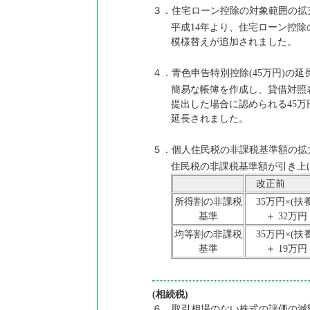
３．住宅ローン控除の対象範囲の拡
平成14年より、住宅ローン控
模様替えが追加されました。
４．青色申告特別控除(45万円)の延
簡易な帳簿を作成し、貸借対照
提出した場合に認められる45万
延長されました。
５．個人住民税の非課税基準額の拡
住民税の非課税基準額が引き上
改正前
所得割の非課税
35万円×(扶
基準
＋ 32万円
均等割の非課税
35万円×(扶
基準
＋ 19万円
(相続税)
６．取引相場のない株式の評価の減