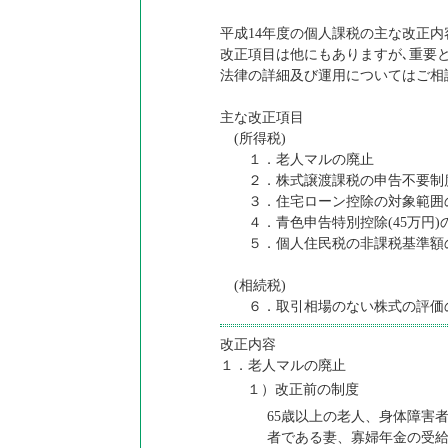
平成14年度の個人課税の主な改正
改正項目は他にもありますが､重要
法律の詳細及び運用についてはご相
主な改正項目
(所得税)
１．老人マルの廃止
２．株式譲渡課税の申告不要制
３．住宅ローン控除の対象範囲
４．青色申告特別控除(45万円)
５．個人住民税の非課税基準額
(相続税)
６．取引相場のない株式の評価
改正内容
１．老人マルの廃止
１）改正前の制度
65歳以上の老人、身体障害
者である妻、寡婦年金の受