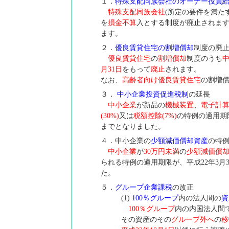
１．
特殊支配同族会社のオーナー役員
特殊支配同族会社
(所定の要件を満た
を
損金不算
入とする制度が廃止され
ます。
２．
優良賃貸住宅の割増償却
制度の廃
優良賃貸住宅
の
割増償却
制度のうち
月31日
をもって
廃止
されます。
なお、
高齢者向け優良賃貸住宅
の割増
３．
中小企業投資促進税制
の延長
中小企業
が新品の
機械装置
、
電子計
(30%)
又は
税額控除(7%)
の特例の適用期
までとなりました。
４．中小企業の
少額減価償却資産
の特
中小企業
が
30万円未満
の
少額減価償
られる特例の適用期限が、平成22年3月
た。
５．
グループ企業課税
の改正
(1)
100％グループ
内の法人間の
資
100％グループ
内の内国法人間
その資産のその
グループ外へ
の
移