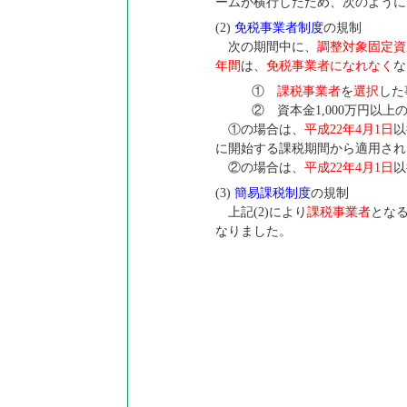
ームが横行したため、次のように
(2)
免税事業者制度
の規制
次の期間中に、
調整対象固定資
年間
は、
免税事業者になれなく
な
①
課税事業者
を
選択
した
② 資本金1,000万円以上
①の場合は、
平成22年4月1日
以
に開始する課税期間から適用され
②の場合は、
平成22年4月1日
以
(3)
簡易課税制度
の規制
上記(2)により
課税事業者
とな
なりました。