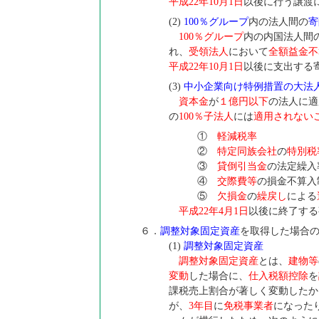
平成22年10月1日
以後に行う譲渡
(2)
100％グループ
内の法人間の
寄
100％グループ
内の内国法人間
れ、
受領法人
において
全額益金不
平成22年10月1日
以後に支出する
(3)
中小企業向け特例措置の大法人
資本金
が
１億円以下
の法人に適
の
100％子法人
には
適用されない
①
軽減税率
②
特定同族会社
の
特別税
③
貸倒引当金
の法定繰入
④
交際費等
の損金不算入
⑤
欠損金
の
繰戻し
による
平成22年4月1日
以後に終了する
６．
調整対象固定資産
を取得した場合
(1)
調整対象固定資産
調整対象固定資産
とは、
建物等
変動
した場合に、
仕入税額控除
を
課税売上割合が著しく変動したか
が、
3年目
に
免税事業者
になった