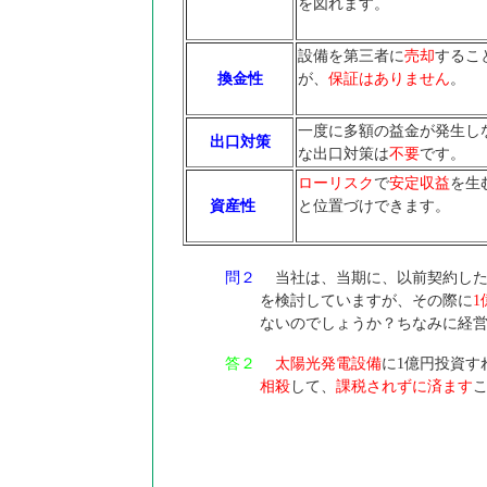
を図れます。
設備を第三者に
売却
するこ
換金性
が、
保証はありません
。
一度に多額の益金が発生し
出口対策
な出口対策は
不要
です。
ローリスク
で
安定収益
を生
資産性
と位置づけできます。
問２
当社は、当期に、以前契約し
を検討していますが、その際に
1
ないのでしょうか？ちなみに経
答２
太陽光発電設備
に1億円投資す
相殺
して、
課税されずに済ます