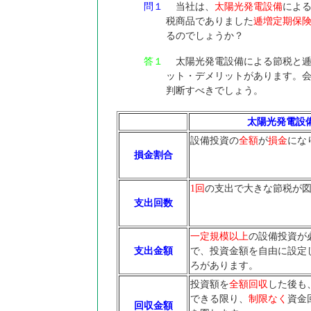
問１
当社は、
太陽光発電設備
によ
税商品でありました
逓増定期保
るのでしょうか？
答１
太陽光発電設備による節税と逓
ット・デメリットがあります。
判断すべきでしょう。
太陽光発電設
設備投資の
全額
が
損金
にな
損金割合
1回
の支出で大きな節税が
支出回数
一定規模以上
の設備投資が
支出金額
で、投資金額を自由に設定
ろがあります。
投資額を
全額回収
した後も
できる限り、
制限なく
資金
回収金額