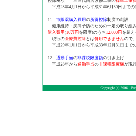
控除税額 三世代同居改修工事の
標準工事
平成28年4月1日から平成31年6月30日ま
11
．
市販薬購入費用
の
所得控除
制度の創設
健康維持・疾病予防のための一定の取り組み
購入費用
(
10
万円
を限度)のうち
12,000
円
を超え
現行の
医療費控除
とは
併用できません
ので
平成29年1月1日から平成33年12月31日ま
12
．
通勤手当
の
非課税限度額
の引き上げ
平成28年から
通勤手当
の
非課税限度額
が現行
Copyright (c) 2006 Bus