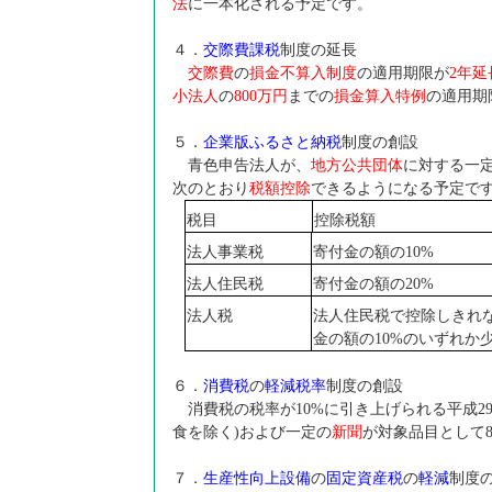
法
に一本化される予定です。
４．
交際費課税
制度の延長
交際費
の
損金不算入制度
の適用期限が
2
年延
小法人
の
800
万円
までの
損金算入特例
の適用期
５．
企業版ふるさと納税
制度の創設
青色申告法人が、
地方公共団体
に対する一
次のとおり
税額控除
できるようになる予定で
税目
控除税額
法人事業税
寄付金の額の10%
法人住民税
寄付金の額の20%
法人税
法人住民税で控除しきれ
金の額の10%のいずれか
６．
消費税
の
軽減税率
制度の創設
消費税の税率が10%に引き上げられる平成29
食を除く)および一定の
新聞
が対象品目として
７．
生産性向上設備
の
固定資産税
の
軽減
制度