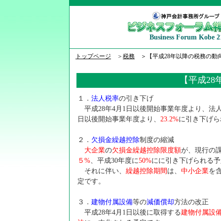
Business Forum Kobe 2
トップページ
＞
税務
＞【平成28年以降の税務の動
【平成28
１．
法人税率
の引き下げ
平成28年4月1日以後開始事業年度より、法人税
日以後開始事業年度より、
23.2%
に引き下げら
２．
欠損金繰越控除
制度の縮減
大企業
の
欠損金繰越控除限度額
が、現行の
５%
、平成30年度に
50%
にに引き下げられる予
それに伴い、
繰越控除期間
は、
中小企業
を
定です。
３．
建物付属設備
等の
減価償却
方法の改正
平成28年4月1日以後に取得する
建物付属設