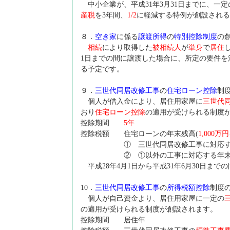
中小企業が、平成31年3月31日までに、一定
産税
を3年間、
1/2
に軽減する特例が創設される
８．
空き家
に係る
譲渡所得
の
特別控除制度
の
相続
により取得した
被相続人
が
単身
で
居住
1日までの間に譲渡した場合に、所定の要件を
る予定です。
９．
三世代同居改修工事
の
住宅ローン控除
制
個人が借入金により、居住用家屋に
三世代
おり
住宅ローン控除
の適用が受けられる制度
控除期間
5
年
控除税額 住宅ローンの年末残高(
1,000
万円
① 三世代同居改修工事に対応する
② ①以外の工事に対応する年末
平成28年4月1日から平成31年6月30日ま
10
．
三世代同居改修工事
の
所得税額控除
制度
個人が自己資金より、居住用家屋に一定の
の適用が受けられる制度が創設されます。
控除期間 居住年