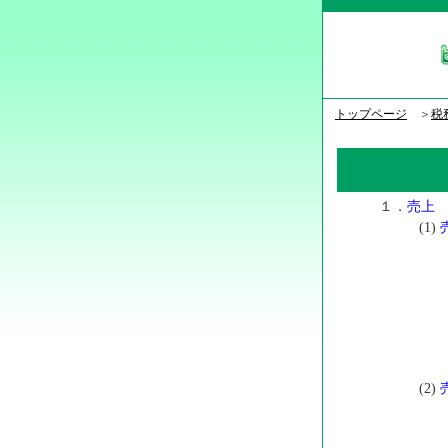
トップページ
＞
税
１．
売上
(1)
(2)