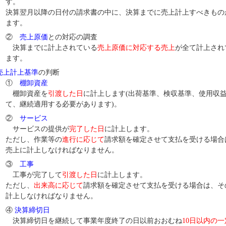
す。
決算翌月以降の日付の請求書の中に、決算までに売上計上すべきもの
ます。
②
売上原価
との対応の調査
決算までに計上されている
売上原価に対応する売上
が全て計上され
ます。
売上計上基準
の判断
①
棚卸資産
棚卸資産を
引渡した日
に計上します(出荷基準、検収基準、使用収
て、継続適用する必要があります)。
②
サービス
サービスの提供が
完了した日
に計上します。
ただし、作業等の
進行に応じて
請求額を確定させて支払を受ける場合
売上に計上しなければなりません。
③
工事
工事が完了して
引渡した日
に計上します。
ただし、
出来高に応じて
請求額を確定させて支払を受ける場合は、そ
計上しなければなりません。
④
決算締切日
決算締切日を継続して事業年度終了の日以前おおむね
10日以内の