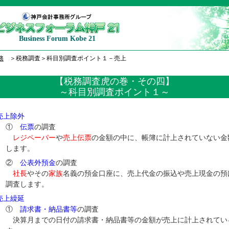
Business Forum Kobe 21
務
＞税務調査＞科目別調査ポイント１－売上
【税務調査虎の巻・その四】
～科目別調査ポイント１～
売上除外
①
伝票
の調査
レジペーパー
や
売上伝票
の金額の中に、帳簿に計上されていない金
します。
②
公表外預金
の調査
社長
やその
家族
名義の預金口座に、売上代金の振込や売上現金の預
調査します。
売上繰延
①
請求書・納品書等
の調査
決算月までの日付の請求書・納品書等の金額が売上に計上されてい