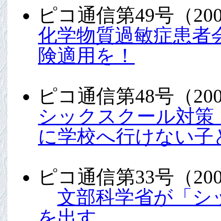
ピコ通信第49号（20
化学物質過敏症患者
険適用を！
ピコ通信第48号（20
シックスクール対策
に学校へ行けない子
ピコ通信第33号（20
文部科学省が「シ
を出す