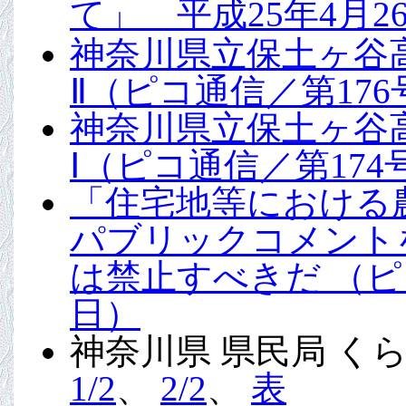
て」 平成25年4月
神奈川県立保土ヶ谷
Ⅱ（ピコ通信／第176号
神奈川県立保土ヶ谷
Ⅰ（ピコ通信／第174号
「住宅地等における
パブリックコメント
は禁止すべきだ （ピコ通
日）
神奈川県 県民局 
1/2
、
2/2
、
表