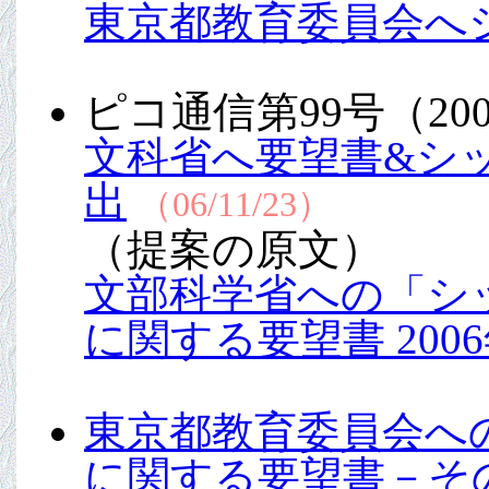
東京都教育委員会へ
ピコ通信第99号（200
文科省へ要望書&シ
出
（06/11/23）
（提案の原文）
文部科学省への「シ
に関する要望書 2006
東京都教育委員会へ
に関する要望書－その２