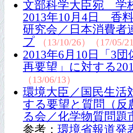
文部科学大臣宛 学
2013年10月4日
研究会／日本消費者
プ
（13/10/26）（17/05/
2013年6月10日
再要望」に対する20
（13/06/13）
環境大臣／国民生活
する要望と質問（反
る会／化学物質問題
参考：
環境省報道発表