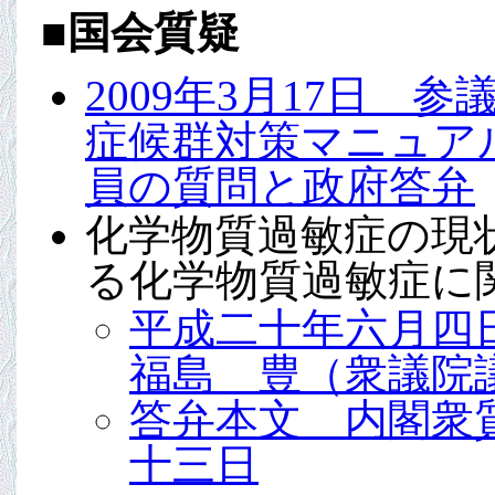
■
国会質疑
2009年3月17日
症候群対策マニュア
員の質問と政府答弁
化学物質過敏症の現
る化学物質過敏症に
平成二十年六月
福島 豊（衆議院
答弁本文 内閣衆
十三日