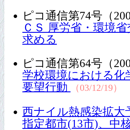
ピコ通信第74号（200
ＣＳ 厚労省・環境
求める
ピコ通信第64号（200
学校環境における化
要望行動
（03/12/19）
西ナイル熱感染拡大
指定都市(13市)、中