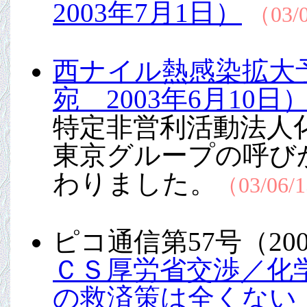
2003年7月1日）
（03/
西ナイル熱感染拡大
宛 2003年6月10日
特定非営利活動法人
東京グループの呼び
わりました。
（03/06/
ピコ通信第57号（20
ＣＳ厚労省交渉／化
の救済策は全くない