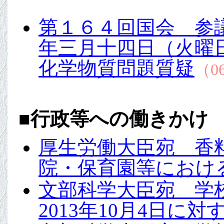
第１６４回国会 参
年三月十四日（火曜
化学物質問題質疑
（06
■
行政等への働きかけ
厚生労働大臣宛 香
院・保育園等におけ
文部科学大臣宛 学
2013年10月4日に