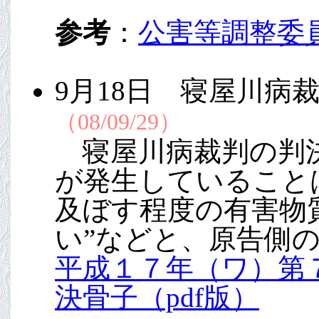
参考
：
公害等調整委
9月18日 寝屋川
（08/09/29）
寝屋川病裁判の判決
が発生していること
及ぼす程度の有害物
い”などと、原告側
平成１７年（ワ）第
決骨子（pdf版）