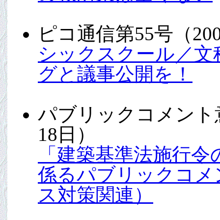
ピコ通信第55号（20
シックスクール／文
グと議事公開を！
パブリックコメント意
18日）
「建築基準法施行令
係るパブリックコメ
ス対策関連）