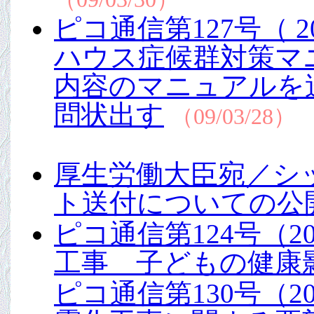
ピコ通信第127号（ 
ハウス症候群対策マ
内容のマニュアルを
問状出す
（09/03/28）
厚生労働大臣宛／シ
ト送付についての公
ピコ通信第124号（2
工事 子どもの健康
ピコ通信第130号（2