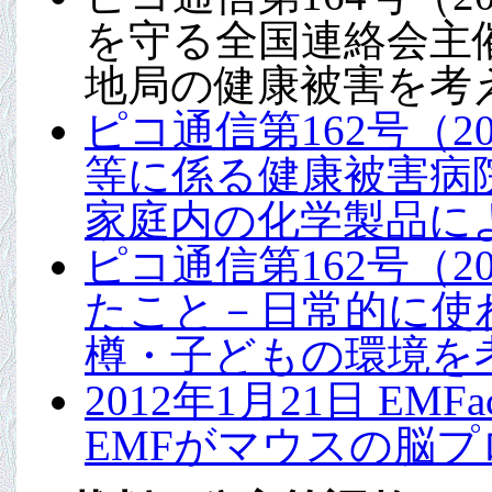
を守る全国連絡会主
地局の健康被害を考
ピコ通信第162号（2
等に係る健康被害病
家庭内の化学製品に
ピコ通信第162号（2
たこと－日常的に使
樽・子どもの環境を
2012年1月21日 E
EMFがマウスの脳