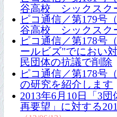
谷高校 シックスク
ピコ通信／第179号（
谷高校 シックスク
ピコ通信／第178号（
ールビズ"でにおい
民団体の抗議で削除
ピコ通信／第178号（
の研究を紹介します
2013年6月10日
再要望」に対する20