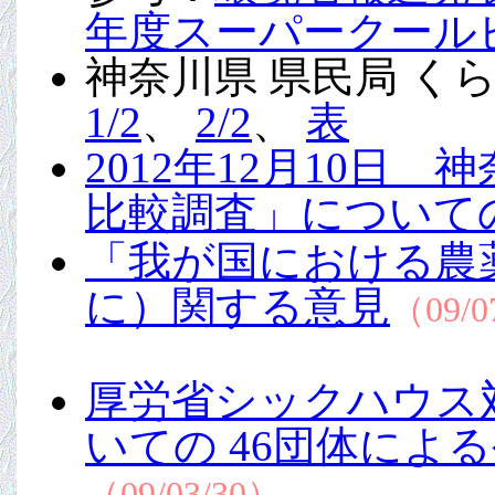
年度スーパークール
神奈川県 県民局 
1/2
、
2/2
、
表
2012年12月10日
比較調査」について
「我が国における農
に）関する意見
（09/0
厚労省シックハウス
いての 46団体によ
（09/03/30）