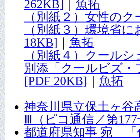
262KB]
｜
魚拓
（別紙２）女性のクール
（別紙３）環境省にお
18KB]
｜
魚拓
（別紙４）クールシェア
別添「クールビズ・
[PDF 20KB]
｜
魚拓
神奈川県立保土ヶ谷
Ⅲ（ピコ通信／第177号
都道府県知事 宛 