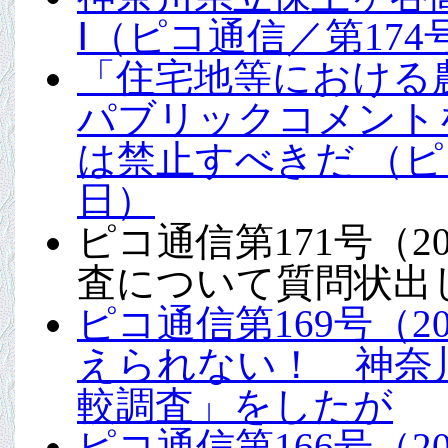
Ⅰ（ピコ通信／第174号
「住宅地等における
パブリックコメント
は禁止すべきだ （ピコ通
日）
ピコ通信第171号（2
査について質問状出
ピコ通信第169号（2
えられない！ 神奈
較調査」をしたが
ピコ通信第166号（2