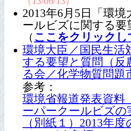
（13/06/13）
2013年6月5日「
ールビズに関する要
（
ここをクリックし
環境大臣／国民生活
する要望と質問（反
る会／化学物質問題
参考：
環境省報道発表資料 
ーパークールビズの
（別紙１）2013年