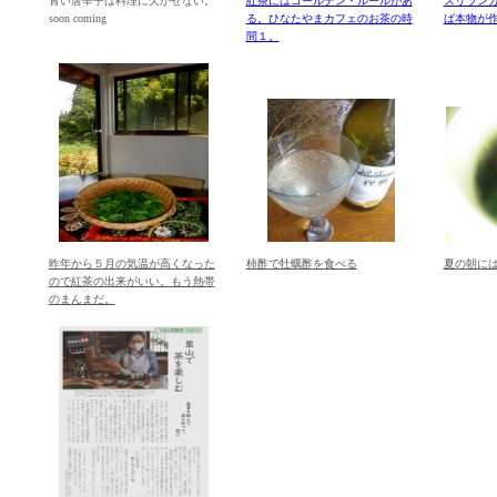
青い唐辛子は料理に欠かせない。
紅茶にはゴールデン・ルールがあ
スリラン
soon coming
る。ひなたやまカフェのお茶の時
ば本物が
間１。
昨年から５月の気温が高くなった
柿酢で牡蠣酢を食べる
夏の朝に
ので紅茶の出来がいい。もう熱帯
のまんまだ。