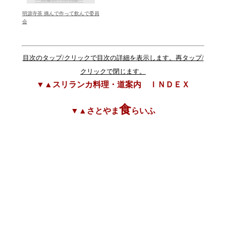
明源寺茶 摘んで作って飲んで委員
会
目次のタップ/クリックで目次の詳細を表示します。再タップ/
クリックで閉じます。
▼▲スリランカ料理・道案内 ＩＮＤＥＸ
食
▼▲さとやま
らいふ