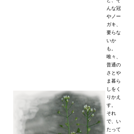
ど、そ
んな冠
やノー
ガキ、
要らな
いか
も。
唯々、
普通の
さとや
ま暮ら
しをく
りかえ
す。
それ
で、い
たって