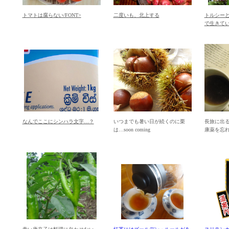
トマトは腐らない/FONT>
二度いも、北上する
トルシー
で生きて
なんでここにシンハラ文字…？
いつまでも暑い日が続くのに栗
長旅に出
は…soon coming
康薬を忘れない