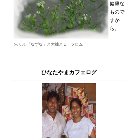
健康な
もので
すか
ら。
No.031 「なずな」と大拙とＥ・フロム
ひなたやまカフェログ