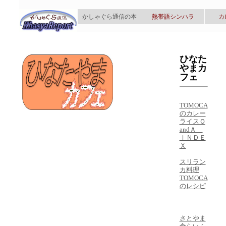
かしゃぐら通信の本
熱帯語シンハラ
カ
ひなた
やまカ
フェ
TOMOCA
のカレー
ライスＱ
andＡ
ＩＮＤＥ
Ｘ
スリラン
カ料理
TOMOCA
のレシピ
さとやま