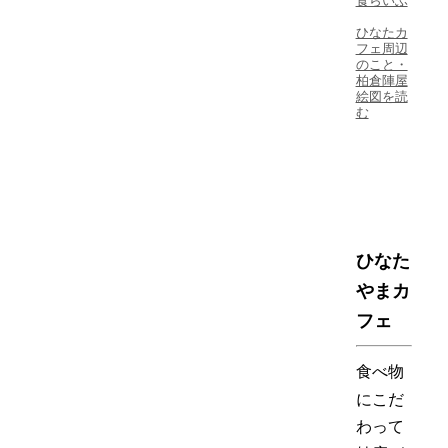
食らいふ
ひなたカ
フェ周辺
のこと・
柏倉陣屋
絵図を読
む
ひなた
やまカ
フェ
食べ物
にこだ
わって