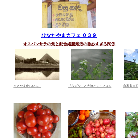
ひなたやまカフェ ０３９
オスパンサラの粥と配合経腸溶液の微妙すぎる関係
さとやま食らいふ。
「なずな」と大拙とＥ・フロム
自家製自