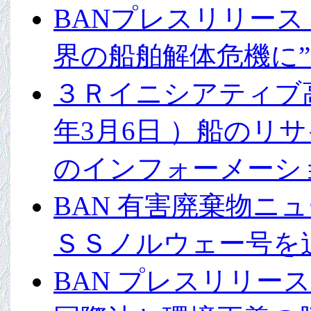
BANプレスリリース 
界の船舶解体危機に
３Ｒイニシアティブ高
年3月6日 ）船のリ
のインフォーメーシ
BAN 有害廃棄物ニュ
ＳＳノルウェー号を
BAN プレスリリー