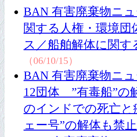
BAN 有害廃棄物ニュ
関する人権・環境団
ス／船舶解体に関す
（06/10/15）
BAN 有害廃棄物ニュ
12団体 ”有毒船”
のインドでの死亡と
ェー号”の解体も禁