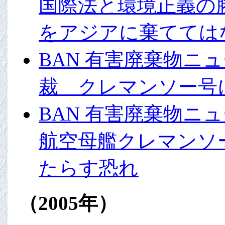
国際法と環境正義の
をアジアに棄てては
BAN 有害廃棄物ニュ
裁 クレマンソー号
BAN 有害廃棄物ニュ
航空母艦クレマンソ
たらす恐れ
（2005年）