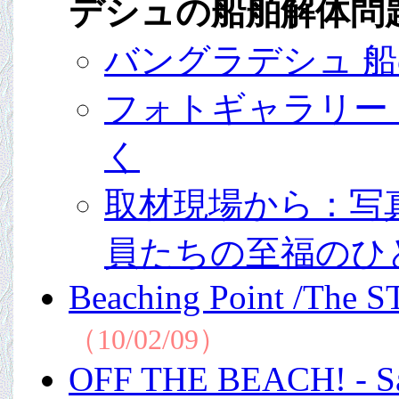
デシュの船舶解体問
バングラデシュ 
フォトギャラリー
く
取材現場から：写
員たちの至福のひ
Beaching Point /The ST
（10/02/09）
OFF THE BEACH! - Saf