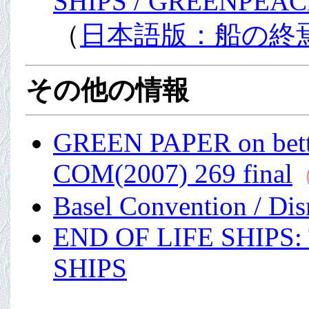
SHIPS / GREENPEACE
（
日本語版：船の終
その他の情報
GREEN PAPER on better
COM(2007) 269 final
（
Basel Convention / Dis
END OF LIFE SHIP
SHIPS