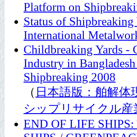
Platform on Shipbreak
Status of Shipbreaking 
International Metalwor
Childbreaking Yards - 
Industry in Banglades
Shipbreaking 2008
（
日本語版：舶解体
シップリサイクル産
END OF LIFE SHIP