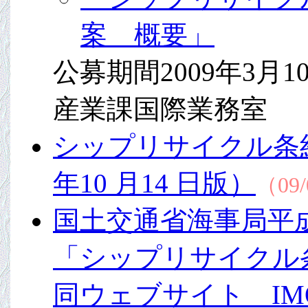
案 概要」
公募期間2009年3月
産業課国際業務室
シップリサイクル条約
年10 月14 日版）
（09/
国土交通省海事局平
「シップリサイクル
同ウェブサイト IM