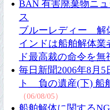
BAN 有害廃棄物ニュ
ス
ブルーレディー 
インドは船舶解体業
ド最高裁の命令を無
毎日新聞2006年8
ト 負の遺産(下) 
（06/08/05）
船舶解体に関するN