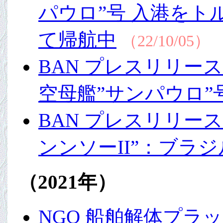
パウロ”号 入港を
て帰航中
（22/10/05）
BAN プレスリリース
空母艦”サンパウロ”
BAN プレスリリース
ンンソーII”：ブラ
（2021年）
NGO 船舶解体プラッ