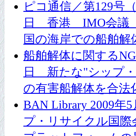
ピコ通信／第129号（20
日 香港 IMO会
国の海岸での船舶解
船舶解体に関するNGO
日 新たな"シップ
の有害船解体を合法化
BAN Library 2
プ・リサイクル国際