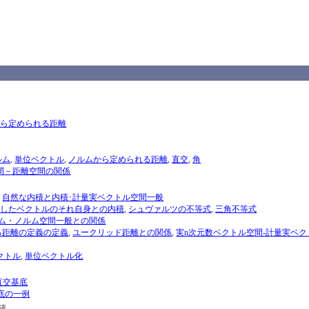
から定められる距離
ルム
,
単位ベクトル
,
ノルムから定められる距離
,
直交
,
角
間－距離空間の関係
,
自然な内積と内積･計量実ベクトル空間一般
倍したベクトルのそれ自身との内積
,
シュヴァルツの不等式
,
三角不等式
ム・ノルム空間一般との関係
る距離の定義の定義
,
ユークリッド距離との関係
,
実n次元数ベクトル空間-計量実ベク
クトル
,
単位ベクトル化
直交基底
底の一例
積