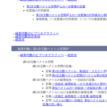
2
R
実2次元数ベクトル空間
上の一次変換の定義
一次変換の行列表現
2
R
実2次元数ベクトル空間
上の一次変換の行列表示と標
基底変換,《一次変換の行列表現》についての基底変換
→
線形代数のビブリオグラフィー
→
線型代数目次先頭
→
総目次
n
n
R
線形代数―実
次元数ベクトル空間
→
線形代数のビブリオグラフィー
/→
総目次
n
実
次元数ベクトル空間
n
実
次元数ベクトル空間の定義：
n
n
定義:
実
次元数ベクトル・第i成分・スカラー
,
R
n
定理:
実
次元数ベクトル空間のベクトル和の性
n
実
次元数ベクトルの線形結合・一次結合の定義：
定義:
一次結合･線形結合
,
～から生成された部分
定理:
単位ベクトルの一次結合
,
一次結合の和
,
一
n
実
次元数ベクトルにおける線形独立/線形従属・一次独立
定義:
一次独立･線形独立
,
一次従属･線形従属
定理:
ベクトル1個の一次独立
,
単位ベクトルは
従属の言い換え