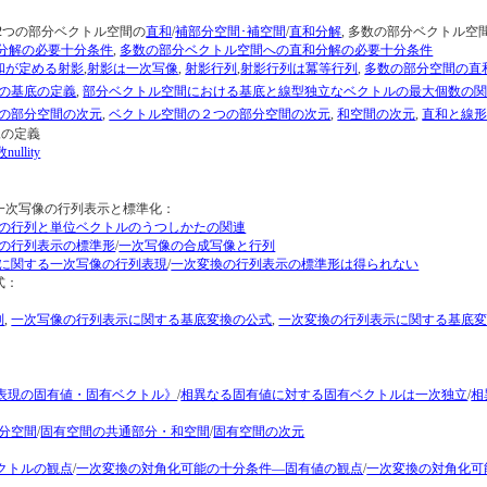
, 2つの部分ベクトル空間の
直和
/
補部分空間･補空間
/
直和分解
, 多数の部分ベクトル空
分解の必要十分条件
,
多数の部分ベクトル空間への直和分解の必要十分条件
和が定める射影
,
射影は一次写像
,
射影行列
,
射影行列は冪等行列
,
多数の部分空間の直
の基底の定義
,
部分ベクトル空間における基底と線型独立なベクトルの最大個数の
の部分空間の次元
,
ベクトル空間の２つの部分空間の次元
,
和空間の次元
,
直和と線
像の定義
ullity
一次写像の行列表示と標準化：
の行列と単位ベクトルのうつしかたの関連
の行列表示の標準形
/
一次写像の合成写像と行列
に関する一次写像の行列表現
/
一次変換の行列表示の標準形は得られない
式：
列
,
一次写像の行列表示に関する基底変換の公式
,
一次変換の行列表示に関する基底
表現の固有値・固有ベクトル》
/
相異なる固有値に対する固有ベクトルは一次独立
/
相
分空間
/
固有空間の共通部分・和空間
/
固有空間の次元
クトルの観点
/
一次変換の対角化可能の十分条件―固有値の観点
/
一次変換の対角化可