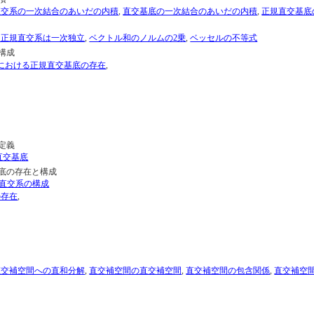
直交系の一次結合のあいだの内積
,
直交基底の一次結合のあいだの内積
,
正規直交基底
・正規直交系は一次独立
,
ベクトル和のノルムの2乗
,
ベッセルの不等式
構成
における正規直交基底の存在
,
定義
直交基底
底の存在と構成
直交系の構成
の存在
,
直交補空間への直和分解
,
直交補空間の直交補空間
,
直交補空間の包含関係
,
直交補空