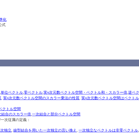
準化
公式
n
,
単位ベクトル
,
零ベクトル
,
実
次元数ベクトル空間・ベクトル和・スカラー倍
,
逆ベ
n
n
質
,
実
次元数ベクトル空間のスカラー乗法の性質
,
実
次元数ベクトル空間はベクト
ベクトル空間
次結合のスカラー倍
,
一次結合と部分ベクトル空間
/一次従属の定義：
一次独立
,
線型結合を用いた一次独立の言い換え
,
一次独立なベクトルは非零ベクトル