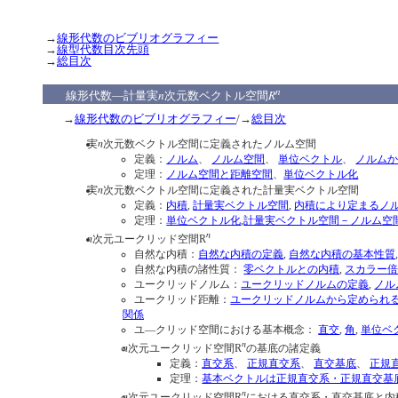
→
線形代数のビブリオグラフィー
→
線型代数目次先頭
→
総目次
n
n
R
線形代数―計量実
次元数ベクトル空間
→
線形代数のビブリオグラフィー
/→
総目次
n
実
次元数ベクトル空間に定義されたノルム空間
定義：
ノルム
、
ノルム空間
、
単位ベクトル
、
ノルム
定理：
ノルム空間と距離空間
、
単位ベクトル化
n
実
次元数ベクトル空間に定義された計量実ベクトル空間
定義：
内積
,
計量実ベクトル空間
,
内積により定まるノ
定理：
単位ベクトル化
,
計量実ベクトル空間－ノルム空
n
n
次元ユークリッド空間R
自然な内積：
自然な内積の定義
,
自然な内積の基本性質
自然な内積の諸性質：
零ベクトルとの内積
,
スカラー
ユークリッドノルム：
ユークリッドノルムの定義
,
ノル
ユークリッド距離：
ユークリッドノルムから定められ
関係
ユ―クリッド空間における基本概念：
直交
,
角
,
単位ベ
n
n
次元ユークリッド空間R
の基底の諸定義
定義：
直交系
、
正規直交系
、
直交基底
、
正規
定理：
基本ベクトルは正規直交系・正規直交基
n
n
次元ユークリッド空間R
における直交系・直交基底と内