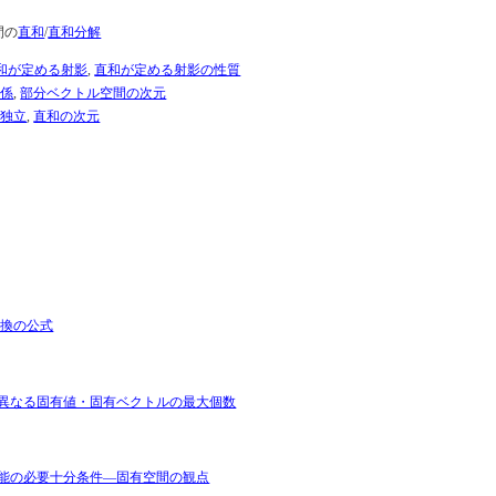
間の
直和
/
直和分解
和が定める射影
,
直和が定める射影の性質
関係
,
部分ベクトル空間の次元
形独立
,
直和の次元
変換の公式
異なる固有値・固有ベクトルの最大個数
能の必要十分条件―固有空間の観点