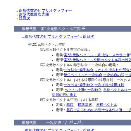
→
線形代数のビブリオグラフィー
→
線型代数目次先頭
→
総目次
2
R
線形代数―実2次元数ベクトル空間
→
線形代数のビブリオグラフィー
/→
総目次
実2次元数ベクトル空間
実2次元数ベクトル空間の定義：
2
定義:
実2次元数ベクトル・第i成分・スカラー
,
R
定理:
実2次元数ベクトル空間のベクトル和の性
実2次元数ベクトルの線形結合・一次結合の定義：
定義:
一次結合･線形結合
,
～から生成された部分
定理:
単位ベクトルの一次結合
,
一次結合の和
,
一
実2次元数ベクトルにおける線形独立/線形従属・一次独立
定義:
一次独立･線形独立
,
一次従属･線形従属
定理:
ベクトル1個の一次独立
,
単位ベクトルは
従属の言い換え
実2次元数ベクトル空間における基底：
定義：
基底
、
標準基底
、
座標ベクトル
n
定理：
基底であるための必要十分条件-
個・一
2
2
f
R
R
線形代数― 一次変換「
:
→
」
→
線形代数のビブリオグラフィー
/→
総目次