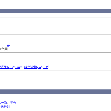
2
R
―
数空間
n
m
2
2
f
R
→R
f
R
R
型写像
:
─
線型変換
:
→
の一致
、
等号
交代行列