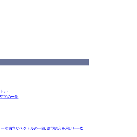
クトル
ル空間の一例
,
一次独立なベクトルの一部
,
線型結合を用いた一次