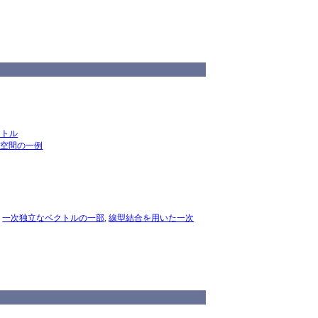
クトル
ル空間の一例
,
一次独立なベクトルの一部
,
線型結合を用いた一次