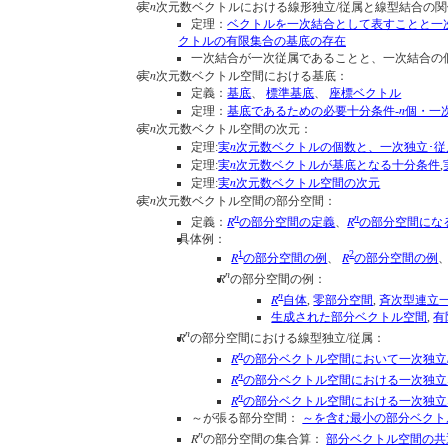
n
実
次元数ベクトルにおける線形独立/従属と線型結合の関
定理：
ベクトルを一次結合として表すことと一
クトルの有限集合の基底の存在
一次結合が一次従属であることと、一次結合の
n
実
次元数ベクトル空間における基底：
定義：
基底
、
標準基底
、
座標ベクトル
n
定理：
基底であるための必要十分条件-
個・一
n
実
次元数ベクトル空間の次元：
n
定理:
実
次元数ベクトルの個数と、一次独立･従
n
定理:
実
次元数ベクトルが基底となる十分条件
,
n
定理:
実
次元数ベクトル空間の次元
n
実
次元数ベクトル空間の部分空間：
n
n
R
R
定義：
の部分空間の定義
、
の部分空間にな
具体例：
1
2
R
R
の部分空間の例
、
の部分空間の例
n
R
の部分空間の例：
n
R
自体
,
零部分空間
,
斉次型連立
生成された部分ベクトル空間
,
有
n
R
の部分空間における線型独立/従属：
n
R
の部分ベクトル空間において一次独立/
n
R
の部分ベクトル空間における一次独立
n
R
の部分ベクトル空間における一次独立
～が張る部分空間：
～を含む最小の部分ベクト
n
R
の部分空間の集合算：
部分ベクトル空間の共