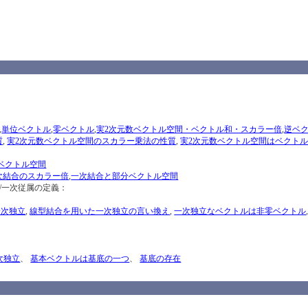
,
単位ベクトル
,
零ベクトル
,
実2次元数ベクトル空間・ベクトル和・スカラー倍
,
逆ベ
質
,
実2次元数ベクトル空間のスカラー乗法の性質
,
実2次元数ベクトル空間はベクト
ベクトル空間
次結合のスカラー倍
,
一次結合と部分ベクトル空間
/一次従属の定義：
一次独立
,
線型結合を用いた一次独立の言い換え
,
一次独立なベクトルは非零ベクトル
次独立
、
基本ベクトルは基底の一つ
、
基底の存在