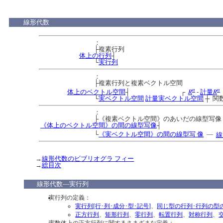
線形代数
：
├複素行列
体上の行列
┤
└
実行列
：
├複素行列と複素ベクトル空間
n
n
R
R
体上のベクトル空間
┤ ┌
-
計量
└
実ベクトル空間
計量実ベクトル空間
┼ 関
：
├《複素ベクトル空間》のあいだの線型写像
《体上のベクトル空間》の間の線型写像
┤
└
《実ベクトル空間》の間の線型写 像
―
線
→
線形代数のビブリオグラ フィー
→
総目次
線形代数―実行列
実行列の定義：
実行列[行･列･成分･型･記号]
、
同じ型の行列･行列の型
正方行列
、
矩形行列
、
零行列
、
転置行列
、
対称行列
、