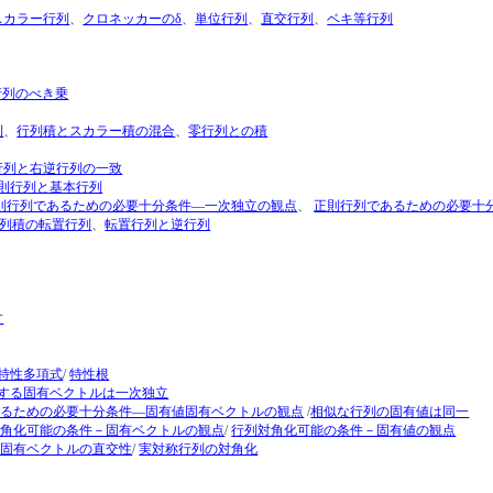
スカラー行列
、
クロネッカーのδ
、
単位行列
、
直交行列
、
ベキ等行列
行列のべき乗
則
、
行列積とスカラー積の混合
、
零行列との積
行列と右逆行列の一致
則行列と基本行列
則行列であるための必要十分条件―一次独立の観点
、
正則行列であるための必要十
列積の転置行列
、
転置行列と逆行列
す
特性多項式
/
特性根
する固有ベクトルは一次独立
あるための必要十分条件―固有値固有ベクトルの観点
/
相似な行列の固有値は同一
対角化可能の条件－固有ベクトルの観点
/
行列対角化可能の条件－固有値の観点
の固有ベクトルの直交性
/
実対称行列の対角化