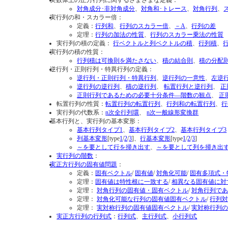
実数体上の正方行列に関するさまざまな定義：
対角成分･非対角成分
、
対角和･トレース
、
対角行列
、
実行列の和・スカラー倍：
定義：
行列和
、
行列のスカラー倍
、
－A
、
行列の差
定理：
行列の加法の性質
、
行列のスカラー乗法の性質
実行列の積の定義：
行ベクトルと列ベクトルの積
、
行列積
、
実行列の積の性質：
行列積は可換則を満たさない
、
積の結合則
、
積の分配
逆行列・正則行列・特異行列の定義：
逆行列・正則行列・特異行列
、
逆行列の一意性
、
左逆
逆行列の逆行列
、
積の逆行列
、
転置行列と逆行列
、
正
正則行列であるための必要十分条件―階数の観点
、
正
転置行列の性質：
転置行列の転置行列
、
行列和の転置行列
、
行
実行列の代数系：
n次全行列環
、
n次一般線形変換群
基本行列と、実行列の基本変形：
基本行列タイプ1
、
基本行列タイプ2
、
基本行列タイプ3
列基本変形
[type
1
/
2
/
3
]、
行基本変形
[type
1
/
2
/
3
]
～を要として行を掃き出す
、
～を要として列を掃き出
実行列の階数
：
実正方行列の固有値問題
：
定義：
固有ベクトル
/
固有値
/
対角化可能
/
固有多項式・
定理：
固有値は特性根に一致する
/
相異なる固有値に対
定理：
対角行列の固有値・固有ベクトル
/
対角行列で
定理：
対角化可能な行列の固有値固有ベクトル
/
行列
定理：
実対称行列の固有値固有ベクトル
/
実対称行列
実正方行列の行列式
：
行列式
、
主行列式
、
小行列式