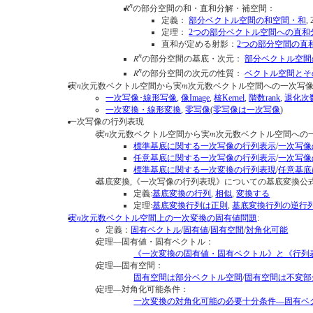
n
R
の部分空間の和・直和分解・補空間：
定義：
部分ベクトル空間の和空間・和
定理：
2つの部分ベクトル空間への直和
直和が定める射影：
2つの部分空間の直
n
R
の部分空間の基底・次元：
部分ベクトル空間
n
R
の部分空間の次元の性質：
ベクトル空間とそ
n
m
実
次元数ベクトル空間から実
次元数ベクトル空間への一次写
一次写像･線形写像
,
像Image
,
核Kernel
,
階数rank
,
退化次数n
一次変換・線形変換
,
零写像
(
零写像は一次写像
)
一次写像の行列表現
n
m
実
次元数ベクトル空間から実
次元数ベクトル空間への
標準基底に関する一次写像の行列表示
/
一次写像
任意基底に関する一次写像の行列表示
/
一次写像
標準基底に関する一次変換の行列表現
/
任意基底
基底変換,《一次写像の行列表現》についての基底変換公
定義:
基底変換の行列
,
相似
,
変換する
定理:
基底変換行列は正則
,
基底変換行列の逆行
n
実
次元数ベクトル空間上の一次変換の固有値問題
:
定義：
固有ベクトル
/
固有値
/
固有空間
/
対角化可能
定理―固有値・固有ベクトル：
《一次変換の固有値・固有ベクトル》と《行列
定理―固有空間：
固有空間は部分ベクトル空間
/
固有空間は不変部
定理―対角化可能条件：
一次変換の対角化可能の必要十分条件―固有ベ