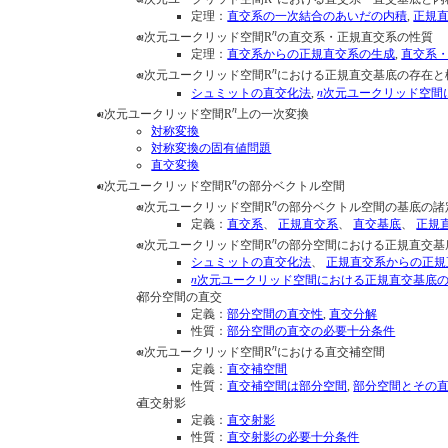
定理：
直交系の一次結合のあいだの内積
,
正規
n
n
次元ユークリッド空間R
の直交系・正規直交系の性質
定理：
直交系からの正規直交系の生成
,
直交系
n
n
次元ユークリッド空間R
における正規直交基底の存在と
n
シュミットの直交化法
,
次元ユークリッド空間
n
n
次元ユークリッド空間R
上の一次変換
対称変換
対称変換の固有値問題
直交変換
n
n
次元ユークリッド空間R
の部分ベクトル空間
n
n
次元ユークリッド空間R
の部分ベクトル空間の基底の諸
定義：
直交系
、
正規直交系
、
直交基底
、
正規
n
n
次元ユークリッド空間R
の部分空間における正規直交基
シュミットの直交化法
、
正規直交系からの正規
n
次元ユークリッド空間における正規直交基底
部分空間の直交
定義：
部分空間の直交性
,
直交分解
性質：
部分空間の直交の必要十分条件
n
n
次元ユークリッド空間R
における直交補空間
定義：
直交補空間
性質：
直交補空間は部分空間
,
部分空間とその
直交射影
定義：
直交射影
性質：
直交射影の必要十分条件