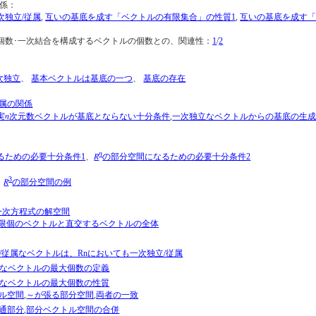
係：
次独立/従属
,
互いの基底を成す「ベクトルの有限集合」の性質1
,
互いの基底を成す「
個数･一次結合を構成するベクトルの個数との、関連性：
1
/
2
次独立
、
基本ベクトルは基底の一つ
、
基底の存在
属の関係
n
実
次元数ベクトルが基底とならない十分条件
,
一次独立なベクトルからの基底の生
n
R
るための必要十分条件1
、
の部分空間になるための必要十分条件2
3
R
、
の部分空間の例
一次方程式の解空間
限個のベクトルと直交するベクトルの全体
従属なベクトルは、Rnにおいても一次独立/従属
なベクトルの最大個数の定義
なベクトルの最大個数の性質
ル空間
,
～が張る部分空間
,
両者の一致
通部分
,
部分ベクトル空間の合併