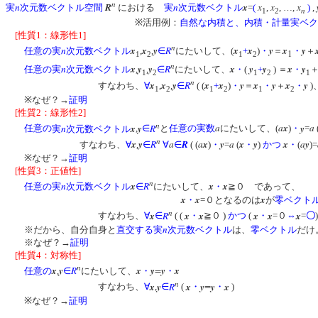
n
n
R
n
x
x
x
x
実
次元数ベクトル空間
における
実
次元数ベクトル
=
(
,
, …,
)
,
n
1
2
※活用例：
自然な内積と、内積・計量実ベク
[性質1：線形性1]
n
n
x
x
y
R
x
x
y
x
y
任意の
実
次元数ベクトル
,
,
∈
にたいして、(
+
)
・
＝
・
＋
1
1
2
1
2
n
n
x
y
y
R
x
y
y
x
y
任意の
実
次元数ベクトル
,
,
∈
にたいして、
・
(
+
) ＝
・
1
2
1
2
1
n
x
x
y
R
x
x
y
x
y
x
y
すなわち、
∀
,
,
∈
( (
+
)
・
＝
・
＋
・
)
1
2
1
2
1
2
※なぜ？→
証明
[性質2：線形性2]
n
n
x
y
R
a
a
x
y
a
任意の
実
次元数ベクトル
,
∈
と
任意の
実数
にたいして、(
)
・
=
n
x
y
R
a
R
a
x
y
a
x
y
x
a
y
すなわち、
∀
,
∈
∀
∈
( (
)
・
=
(
・
)
かつ
・
(
)=
※なぜ？→
証明
[性質3：正値性]
n
n
x
R
x
x
任意の
実
次元数ベクトル
∈
にたいして、
・
≧０ であ
x
x
x
・
=０となるのは
が
零ベクト
n
x
R
x
x
x
x
x
すなわち、
∀
∈
( (
・
≧０ )
かつ
(
・
=０
⇔
=
〇
n
※だから、自分自身と
直交する
実
次元数ベクトル
は、
零ベクトル
だ
※なぜ？→
証明
[性質4：対称性]
n
x
y
R
x
y
=
y
x
任意の
,
∈
にたいして、
・
・
n
x
y
R
x
y
=
y
x
すなわち、
∀
,
∈
(
・
・
)
※なぜ？→
証明