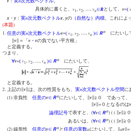
v
n
：
実
次元数ベクトル
。
v
,
v
,
,
v
v
=
具体的に書くと、
…
∈
R
として、
(
1
2
n
x
y
n
x
,
y
・
：
実
次元数ベクトル
の
（自然な）内積
。これによ
(
)
本題
n
1.
n
v
=
v
,
v
,
,
v
任意の
実
次元数ベクトル
(
…
)
∈
Ｒ
にたいし
1
2
n
v
v
v
∥
∥＝「
・
の負でない平方根」
と定義する。
つまり、
n
v
=
v
,
v
,
,
v
∀
(
…
)
∈
Ｒ
にたいして、
1
2
n
と定義する。
2.
v
n
上記の∥
∥は、次の性質をもち、
実
次元数ベクトル空間
に
n
(1)
v
v
非負性
任意の
∈
Ｒ
にたいして、∥
∥≧０ で
v
=
∥
∥
０となるのは
n
(
v
) ( (
v
論理記号
で表すと、
∀
∈
Ｒ
∥
∥≧
n
(
v
) ( (
v
あるいは、
∀
∈
Ｒ
∥
∥≧
n
(2)
v
a
a
v
=
線形性
任意の
∈
Ｒ
と
任意の
実数
にたいして、∥
∥