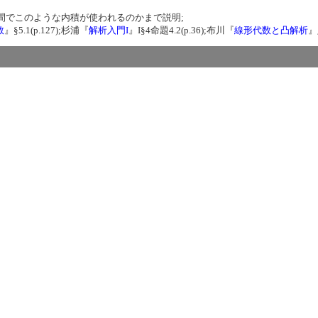
クトル空間でこのような内積が使われるのかまで説明;
数
』§5.1(p.127);杉浦『
解析入門I
』I§4命題4.2(p.36);布川『
線形代数と凸解析
』