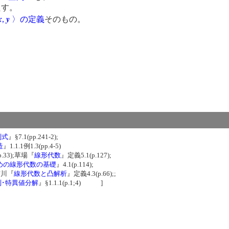
たす。
x
y
,
〉の定義
そのもの。
ム
列式
』§7.1(pp.241-2);
造
』1.1.1例1.3(pp.4-5)
p.33);草場『
線形代数
』定義5.1(p.127);
めの線形代数の基礎
』4.1(p.114);
;布川『
線形代数と凸解析
』定義4.3(p.66);;
列･特異値分解
』§1.1.1(p.1;4) ]