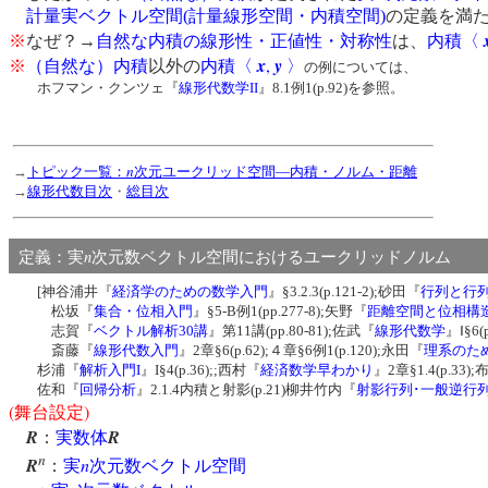
計量実ベクトル空間
(
計量線形空間・内積空間
)
の定義を満
※
なぜ？→
自然な内積の線形性・正値性・対称性
は、
内積〈
x
,
y
※
（自然な）内積
以外の
内積〈
〉
の例については、
ホフマン・クンツェ『
線形代数学II
』8.1例1(p.92)を参照。
n
→
トピック一覧：
次元ユークリッド空間―内積・ノルム・距離
→
線形代数目次
・
総目次
n
定義：実
次元数ベクトル空間におけるユークリッドノル
[神谷浦井『
経済学のための数学入門
』§3.2.3(p.121-2);砂田『
行列と行
松坂『
集合・位相入門
』§5-B例1(pp.277-8);矢野『
距離空間と位相構
志賀『
ベクトル解析30講
』第11講(pp.80-81);佐武『
線形代数学
』Ⅰ§6(
斎藤『
線形代数入門
』2章§6(p.62);４章§6例1(p.120);永田『
理系のた
杉浦『
解析入門I
』I§4(p.36);;西村『
経済数学早わかり
』2章§1.4(p.33)
佐和『
回帰分析
』2.1.4内積と射影(p.21)柳井竹内『
射影行列･一般逆行
(
)
舞台設定
R
R
：
実数体
n
R
n
：
実
次元数ベクトル空間