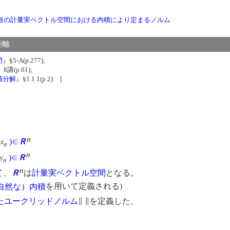
般の計量実ベクトル空間における内積により定まるノルム
ド距離
門
』§5-A(p.277);
』8講(p.61);
値分解
』§1.1.1(p.2) ]
n
x
)
∈
Ｒ
n
n
y
)
∈
Ｒ
n
n
て、
Ｒ
は
計量実ベクトル空間
となる。
)
自然な）内積
を用いて定義される
たユークリッドノルム
∥
∥を定義した、