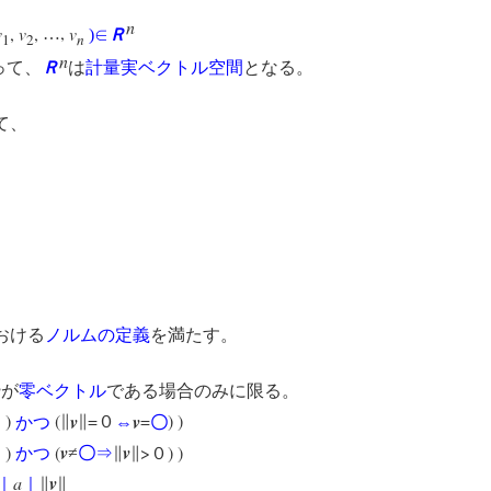
n
v
,
v
,
,
v
…
)
∈
Ｒ
1
2
n
n
って、
Ｒ
は
計量実ベクトル空間
となる。
て、
おける
ノルムの定義
を満たす。
あって、
v
が
零ベクトル
である場合のみに限る。
)
(
v
=
v
=
) )
０
かつ
∥
∥
０
⇔
〇
)
(
v
v
>
) )
０
かつ
≠
〇
⇒
∥
∥
０
a
v
｜
｜
∥
∥