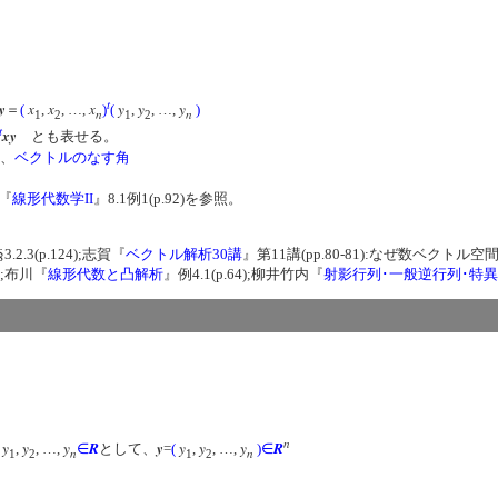
t
y
x
x
x
y
y
y
＝
(
,
, …,
)
(
,
, …,
)
n
n
1
2
1
2
t
xy
とも表せる。
、
ベクトルのなす角
『
線形代数学II
』8.1例1(p.92)を参照。
3.2.3(p.124);志賀『
ベクトル解析30講
』第11講(pp.80-81):なぜ数ベク
3);布川『
線形代数と凸解析
』例4.1(p.64);柳井竹内『
射影行列･一般逆行列･特
n
y
y
y
R
y
y
y
y
R
、
,
, …,
∈
として、
=
(
,
, …,
)
∈
n
n
1
2
1
2