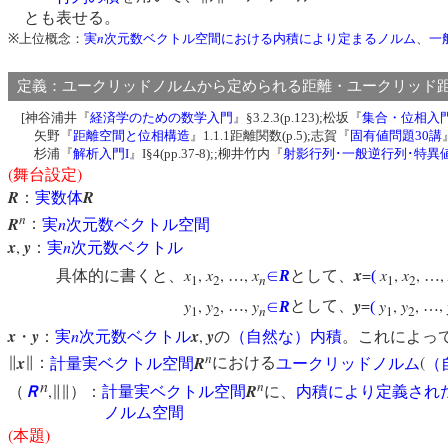
とも表せる。
n
※上位概念：
実
次元数ベクトル空間における内積により定まるノルム
、
一
定義：ユークリッドノルムから定められる距離・ユークリッ
[神谷浦井『
経済学のための数学入門
』§3.2.3(p.123);松坂『
集合・位相入
矢野『
距離空間と位相構造
』1.1.1距離関数(p.5);志賀『
固有値問題30講
杉浦『
解析入門I
』I§4(pp.37-8);;柳井竹内『
射影行列･一般逆行列･特異
(
)
舞台設定
R
R
：
実数体
n
R
n
：
実
次元数ベクトル空間
x
,
y
n
：
実
次元数ベクトル
x
,
x
,
,
x
x
=
x
,
x
,
,
具体的に書くと、
…
∈
R
として、
(
…
1
2
n
1
2
y
,
y
,
,
y
y
=
y
,
y
,
,
…
∈
R
として、
(
…
1
2
n
1
2
x
y
n
x
,
y
・
：
実
次元数ベクトル
の
（自然な）内積
。これによっ
n
x
R
(
∥
∥：
計量実ベクトル空間
における
ユークリッドノルム
（
n
n
,
R
（
Ｒ
∥∥）：
計量実ベクトル空間
に、
内積により定義され
ノルム空間
(
)
本題