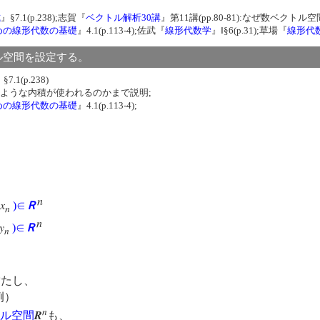
式
』§7.1(p.238);志賀『
ベクトル解析30講
』第11講(pp.80-81):なぜ数ベ
めの線形代数の基礎
』4.1(p.113-4);佐武『
線形代数学
』Ⅰ§6(p.31);草場『
線形代
トル空間を設定する。
§7.1(p.238)
でこのような内積が使われるのかまで説明;
めの線形代数の基礎
』4.1(p.113-4);
n
x
)
∈
Ｒ
n
n
y
)
∈
Ｒ
n
満たし、
例）
n
R
ル空間
も、