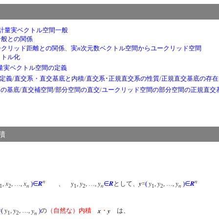
計量実ベクトル空間一般
一般との関係
n
ークリッド距離との関係
、
実
次元数ベクトル空間からユークリッド空間
クトル化
量実ベクトル空間の定義
定義
/
直交系・直交基底と内積
/
直交系･正規直交系の性質
/
正規直交基底の存在
間の基底
/
直交補空間
/
部分空間の直交
/
ユークリッド空間の部分空間の正規直交
準内積
n
n
x
x
R
y
y
y
R
y
y
y
y
R
,
, …,
)
∈
、
,
, …,
∈
として、
=
(
,
, …,
)
∈
n
n
n
1
2
1
2
1
2
y
y
y
x
y
=
(
,
, …,
)
の
（自然な）内積
・
は、
n
1
2