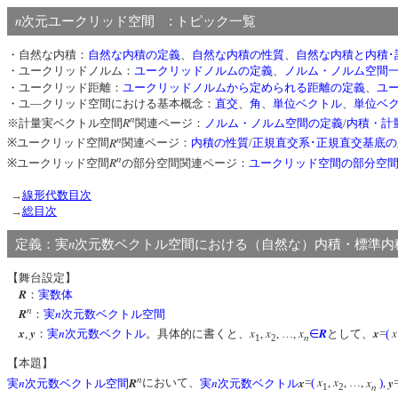
n
:
次元ユークリッド空間
トピック一覧
・自然な内積：
自然な内積の定義
、
自然な内積の性質
、
自然な内積と内積･
・ユークリッドノルム：
ユークリッドノルムの定義
、
ノルム・ノルム空間
・ユークリッド距離：
ユークリッドノルムから定められる距離の定義
、
ユ
・ユ―クリッド空間における基本概念：
直交
、
角
、
単位ベクトル
、
単位ベ
n
R
※計量実ベクトル空間
関連ページ：
ノルム・ノルム空間の定義
/
内積・計
n
R
※ユークリッド空間
関連ページ：
内積の性質
/
正規直交系･正規直交基底の
n
R
※ユークリッド空間
の部分空間関連ページ：
ユークリッド空間の部分空
→
線形代数目次
→
総目次
n
定義：実
次元数ベクトル空間における（自然な）内積・標
【舞台設定】
R
：
実数体
n
R
n
：
実
次元数ベクトル空間
x
y
n
x
x
x
R
x
x
,
：
実
次元数ベクトル
。具体的に書くと、
,
, …,
∈
として、
=
(
n
1
2
【本題】
n
n
R
n
x
x
x
x
y
実
次元数ベクトル空間
において、
実
次元数ベクトル
=
(
,
, …,
)
,
n
1
2