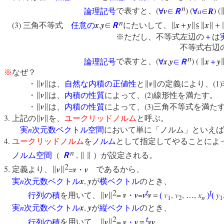
n
(
v
) (
a
) (
論理記号
で表すと、
∀
∈
Ｒ
∀
∈
R
n
(3)
x
,
y
x
y
x
三角不等式
任意の
∈
Ｒ
にたいして、∥
＋
∥≦∥
∥＋
※ただし、不等式左辺の
＋
は
不等式右辺の＋
n
(
x
,
y
) (
x
y
論理記号
で表すと、
∀
∈
Ｒ
∥
＋
※
なぜ？
v
v
(1)
・∥
∥は、
自然な内積の正値性
と∥
∥の定義により、
v
(2)
・∥
∥は、
内積の性質
によって、
線形性を満た
v
(3)
・∥
∥は、
内積の性質
によって、
三角不等式を満
3.
v
上記の∥
∥を、
ユークリッドノルム
と呼ぶ。
n
実
次元数ベクトル空間
において単に「ノルム」といえば
4.
ユークリッドノルム
を
ノルム
として指定してやることによ
n
,
ノルム空間
（
Ｒ
∥
∥
）が設定される。
2
5.
v
=
v
v
定義より、∥
∥
・
であるから、
n
x
,
y
実
次元数ベクトル
が
横ベクトル
のとき、
2
t
t
v
=
v
v
=
v
v
v
,
v
,
,
x
y
行列の積
を用いて、∥
∥
・
＝
(
…
)
(
1
2
n
1
n
x
,
y
実
次元数ベクトル
が
縦ベクトル
のとき、
2
t
v
=
v
v
vv
行列の積
を用いて、∥
∥
・
＝