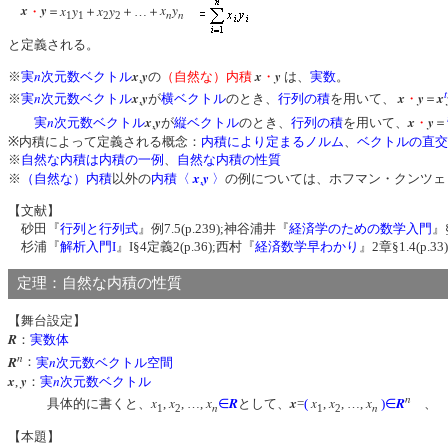
x
y
x
y
x
y
x
y
・
＝
＋
＋…＋
n
n
1
1
2
2
と定義される。
n
x
y
x
y
※
実
次元数ベクトル
,
の
（自然な）内積
・
は、
実数
。
t
n
x
y
x
y
x
※
実
次元数ベクトル
,
が
横ベクトル
のとき、
行列の積
を用いて、
・
＝
n
x
y
x
y
実
次元数ベクトル
,
が
縦ベクトル
のとき、
行列の積
を用いて、
・
＝
※内積によって定義される概念：
内積により定まるノルム
、
ベクトルの直交
※
自然な内積は内積の一例
、
自然な内積の性質
x
y
※
（自然な）内積
以外の
内積〈
,
〉
の例については、ホフマン・クンツェ
【文献】
砂田『
行列と行列式
』例7.5(p.239);神谷浦井『
経済学のための数学入門
』§
杉浦『
解析入門I
』I§4定義2(p.36);西村『
経済数学早わかり
』2章§1.4(p.3
定理：自然な内積の性質
【舞台設定】
R
：
実数体
n
R
n
：
実
次元数ベクトル空間
x
y
n
,
：
実
次元数ベクトル
n
x
x
x
R
x
x
x
x
R
具体的に書くと、
,
, …,
∈
として、
=
(
,
, …,
)
∈
n
n
1
2
1
2
【本題】