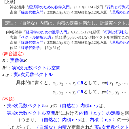
【文献】
神谷浦井『
経済学のための数学入門
』§3.2.3(p.124);砂田『
行列と行列
斎藤『
線形代数入門
』2章[6.1](p.61);４章§6例1(p.120);永田『
理系のた
定理：（自然な）内積は、内積の定義を満たし、計量実ベク
[神谷浦井『
経済学のための数学入門
』§3.2.3(p.124);砂田『
行列と行列式
』
志賀『
ベクトル解析30講
』第11講(pp.80-81):なぜ数ベクトル空間
斎藤『
線形代数入門
』2章[6.1](p.61);４章§6例1(p.120);永田『
理系のた
佐武『
線形代数学
』Ⅰ§6(p.31);]
(
)
舞台設定
R
R
：
実数体
n
R
n
：
実
次元数ベクトル空間
x
,
y
n
：
実
次元数ベクトル
x
,
x
,
,
x
x
=
x
,
x
,
,
具体的に書くと、
…
∈
R
として、
(
…
1
2
n
1
2
y
,
y
,
,
y
y
=
y
,
y
,
,
…
∈
R
として、
(
…
1
2
n
1
2
(
)
本題
n
x
,
y
x
y
・
実
次元数ベクトル
の
（自然な）内積
・
は、
n
n
R
x
y
実
次元数ベクトル空間
における
内積〈
,
〉の定義
を
x
y
x
,
y
（つまり、
（自然な）内積
・
は、
内積〈
〉
の一
n
したがって、
（自然な）内積
が定義された
実
次元数ベクト