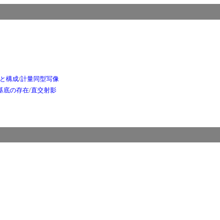
と構成
/
計量同型写像
基底の存在
/
直交射影