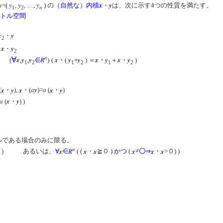
y
y
y
y
x
y
=
(
,
, …,
)
の
（自然な）内積
・
は、次に示す4つの性質を満たす。
n
1
2
トル空間
x
y
・
2
x
y
＋
・
2
n
∀
x
y
y
R
x
y
y
x
y
x
y
、 (
,
,
∈
)
(
・
(
+
) ＝
・
＋
・
)
1
2
1
2
1
2
x
y
x
a
y
a
x
y
(
・
),
・
(
)=
(
・
)
a
x
y
(
・
) )
って、
ル
である場合のみに限る。
n
x
R
x
x
x
x
x
) ) あるいは、
∀
∈
( (
・
≧０ )
かつ
(
≠
〇
⇒
・
>０) )
け。