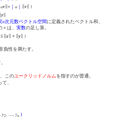
a
v
=
a
v
)
∥
∥
｜
｜
∥
∥
y
∥
∥
n
実
次元数ベクトル空間
に定義されたベクトル和、
は、
実数
の足し算。
x
y
)
∥≦∥
∥＋∥
∥
非負性を満たす。
す。
たす。
、この
ユークリッドノルム
を指すのが普通。
って、
,
y
,
,
y
…
)
2
n