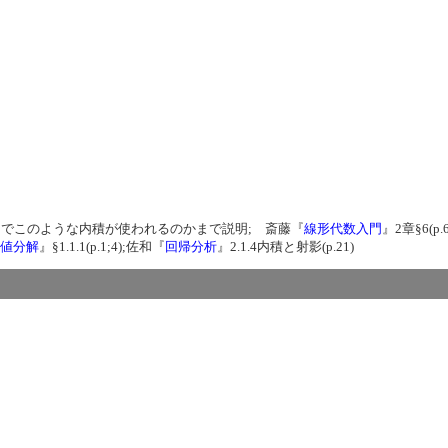
トル空間でこのような内積が使われるのかまで説明; 斎藤『
線形代数入門
』2章§6(p.
異値分解
』§1.1.1(p.1;4);佐和『
回帰分析
』2.1.4内積と射影(p.21)