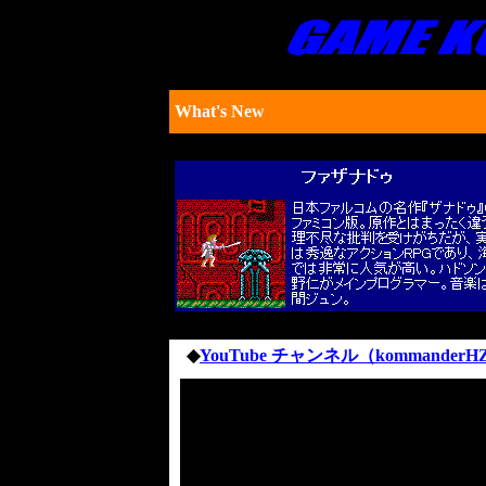
What's New
◆
YouTube チャンネル（kommanderH