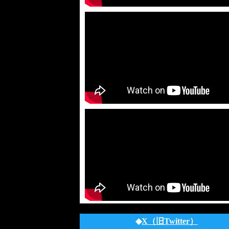
◆
X（旧Twitter）