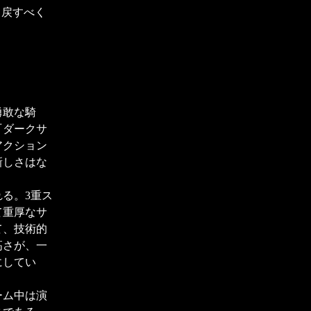
り戻すべく
勇敢な騎
『ダークサ
アクション
新しさはな
る。3重ス
て重厚なサ
て、技術的
高さが、一
にしてい
ーム中は演