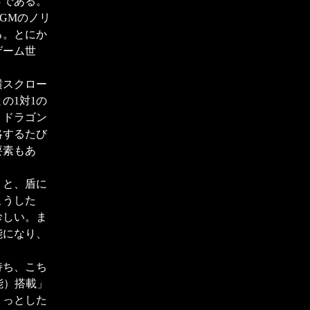
さである。
GMのノリ
る。とにか
ゲーム世
横スクロー
の1対1の
、ドラゴン
略するたび
要素もあ
りと、盾に
こうした
珍しい。ま
能になり、
持ち、こち
能）搭載」
ょっとした