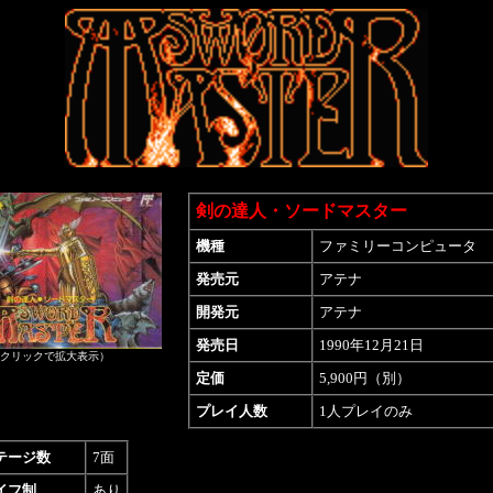
剣の達人・ソードマスター
機種
ファミリーコンピュータ
発売元
アテナ
開発元
アテナ
発売日
1990年12月21日
クリックで拡大表示）
定価
5,900円（別）
プレイ人数
1人プレイのみ
テージ数
7面
イフ制
あり