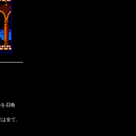
物を召喚
。
者は全て、