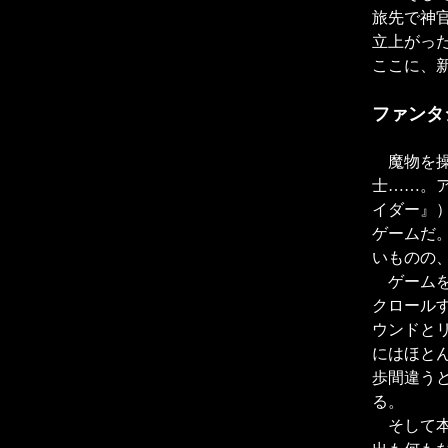
旅先で神
立上がっ
ここに、
ファンタ
魔物を操
士……。
イダー』
ゲームだ
いものの
ゲームを
クロール
ウンドと
にはほと
歩間違う
る。
そして本