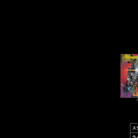
（
ス
ラ