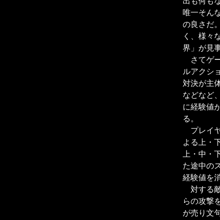
出も何も
唯一そん
の良さだ
く、様々
界」が見
さてゲー
ルアクシ
対決が主
などなど
に経験値
る。
プレイヤ
よる上・
上・中・
た途中の
経験値を
対する敵
らの攻撃
が売り文