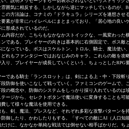
ない、説明メッセージすら一切表示されないというストイック
な雰囲気に相反する、しかしながら逆にマッチしているのが、B
。この方法論は、コナミの『ドラキュラ』シリーズを連想させ
な要素が非常にハイレベルにまとまっており、「居心地の良い
事に形成されているのだ。
ム内容だが、こちらもなかなかストイックな、一風変わった
ョンである。プレイヤーの向きは基本的に右側固定で、ボス敵と
体になっている。ボスはスケルトン、トロル、騎士、魔法使い
、どれもファンタジーではおなじみのキャラ。これらの敵を攻
が入り、プレイヤーが成長していくという、ちょっとしたRPG
ーである騎士「ランスロット」は、剣による上・中・下段斬
下段防御を使いこなして戦っていく。ファミコンのゲームで、
下段の概念や、防御のシステムをしっかり採り入れているのは
ステージから、セレクトボタンで魔法使いに変身することも可
消費して様々な魔法を使用できる。
も、剣、魔法、ブレスなど、それぞれ多彩な攻撃パターンを
を防御したり、かわしたりもする。「すべての敵にAI（人口知
句だけに、なかなか単純な戦法では倒せない相手ばかりだ。ち