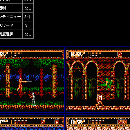
機制
なし
ンティニュー
5回
スワード
なし
易度選択
なし