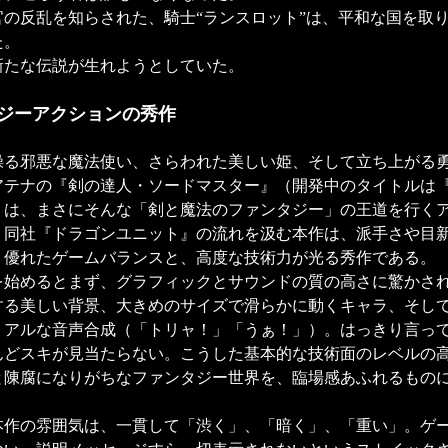
官の反乱を知らされた、騎士“ランスロット”は、平和な国を取
た。
新たな伝説が生れようとしていた。
ジーアクションの秀作
る邪悪な魔法使い、さらわれた美しい姫、そして立ち上がる
アテナの『剣の達人・ソードマスター』（開発中のタイトルは
）は、まさにそんな「剣と魔法のファンタジー」の王道を行く
。同社『ドラゴンユニット』の流れを汲む本作は、派手さや目
、優れたゲームバランスと、高度な技術力が光る秀作である。
始めるとまず、グラフィックとサウンドの質の高さに驚かされ
する美しい背景、大きめのサイズで滑らかに動くキャラ、そし
リアルな音声合成（「トリャ！」「うぁ！」）。はっきり言っ
んどスキが見当たらない。こうした基本的な技術面のレベルの
と陳腐になりがちなファンタジー世界を、臨場感あふれるもの
作の雰囲気は、一貫して「渋く」、「暗く」、「重い」。ゲ