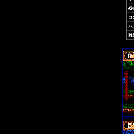
残
コ
パ
難