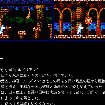
ー
かな国“オルドリアン”
な日々が永遠に続くものと誰もが信じていた。
の元凶、神官“ワイズマン”は太古の邪法を用い暗黒の鏡から魔
と姫を捕え、平和な王国も破壊と虐殺の国に姿を変えていった
ンは、自ら魔王と名乗り国中に忠誠を誓うよう命じ、刃向かう
手によって命を落とした。
て、逆らう者は誰もいなくなった。