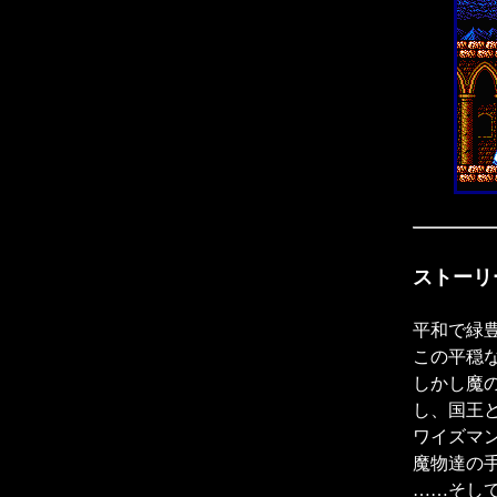
ストーリ
平和で緑豊
この平穏
しかし魔
し、国王
ワイズマ
魔物達の
……そし