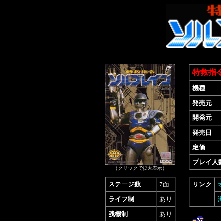
特救指
機種
発売元
開発元
発売日
定価
プレイ人
（クリックで拡大表示）
ステージ数
7面
リンク
ライフ制
あり
残機制
あり