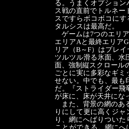
る。うまくオプション
ス戦の直前でトルネー
スですらボコボコにす
タルシスは最高だ。
ゲームは7つのエリア
エリアAと最終エリア
リア（B～F）はプレ
ツルツル滑る氷面、水
面、強制縦スクロール
ごとに実に多彩なギミ
せない。中でも、最も
だ。『ストライダー飛
が床に、床が天井にな
また、背景の網のある
りにして更に高くジャ
り、網にへばりついた
ことができる。網にへ