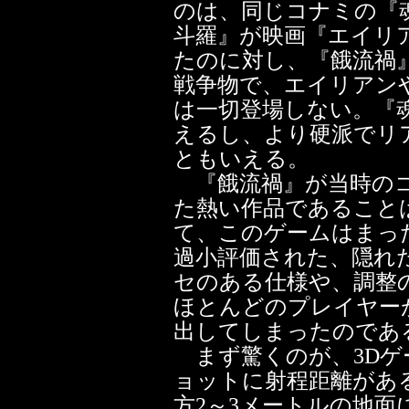
のは、同じコナミの『
斗羅』が映画『エイリ
たのに対し、『餓流禍
戦争物で、エイリアン
は一切登場しない。『
えるし、より硬派でリ
ともいえる。
『餓流禍』が当時のコ
た熱い作品であること
て、このゲームはまっ
過小評価された、隠れ
セのある仕様や、調整
ほとんどのプレイヤー
出してしまったのであ
まず驚くのが、3Dゲ
ョットに射程距離があ
方2～3メートルの地