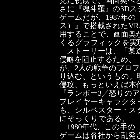
見た視点で、画面奥へ
さに『魂斗羅』の3D
ゲームだが、1987年の
ス）』で搭載されたVR
用することで、画面奥
くるグラフィックを実
ストーリーは、「某途
侵略を阻止するため、
が、2人の戦争のプロ
り込む、というもの。
侵攻、もっといえば本
『ランボー3／怒りの
プレイヤーキャラクタ
も、シルベスター・ス
にそっくりである。
1980年代、この手
ゲームは各社から乱発