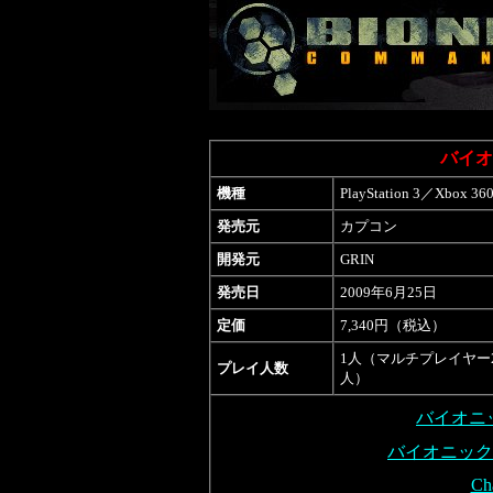
バイオ
機種
PlayStation 3／Xbox 3
発売元
カプコン
開発元
GRIN
発売日
2009年6月25日
定価
7,340円（税込）
1人（マルチプレイヤー
プレイ人数
人）
バイオニ
バイオニック
Ch