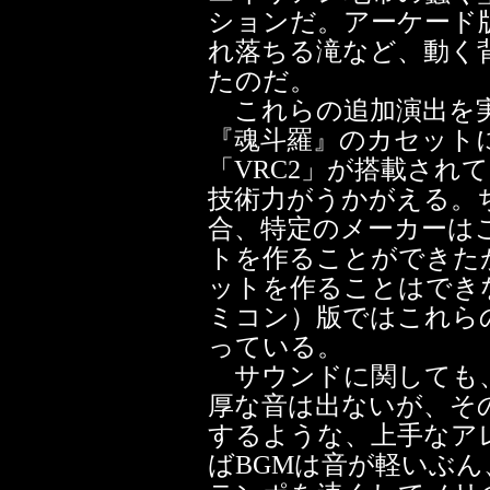
ションだ。アーケード
れ落ちる滝など、動く
たのだ。
これらの追加演出を実
『魂斗羅』のカセット
「VRC2」が搭載され
技術力がうかがえる。
合、特定のメーカーは
トを作ることができた
ットを作ることはでき
ミコン）版ではこれら
っている。
サウンドに関しても、
厚な音は出ないが、そ
するような、上手なア
ばBGMは音が軽いぶ