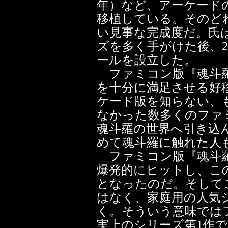
年）など、アーケード
移植している。そのど
い見事な完成度だ。氏
ズを多く手がけた後、2
ールを設立した。
ファミコン版『魂斗羅
を十分に満足させる好
ケード版を知らない、
なかった数多くのファ
魂斗羅の世界へ引き込
めて魂斗羅に触れた人
ファミコン版『魂斗羅
爆発的にヒットし、こ
となったのだ。そして
はなく、家庭用の人気
く。そういう意味では
実上のシリーズ第1作