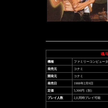
魂
機種
ファミリーコンピュー
発売元
コナミ
開発元
コナミ
発売日
1988年2月9日
定価
5,300円（別）
プレイ人数
2人同時プレイ可能