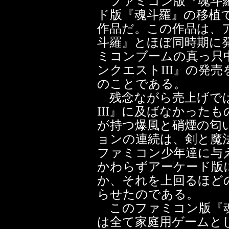
ファミコン版『魂斗羅
ド版『魂斗羅』の移植
作品だ。この作品は、
斗羅』とほぼ同時期に
ミコンブームの真っ只
ンクエストIII』の発売
のことである。
残念ながら売上げでは
III』に及ばなかった
が持つ爆風と硝煙の匂
ョンの連続は、剣と魔
ファミコン少年達に与
かわらずアーケード版
か、それを上回るほど
らせたのである。
このファミコン版『魂
は全て家庭用ゲームと