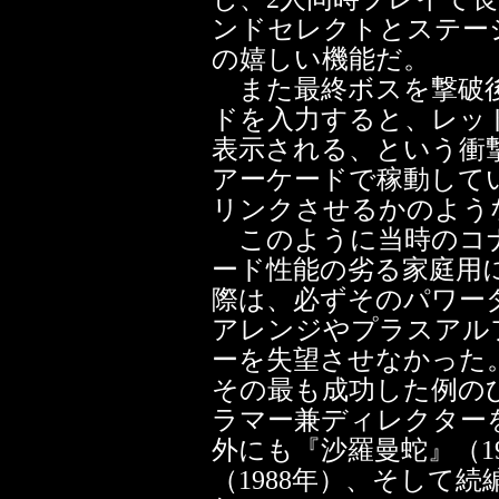
ンドセレクトとステー
の嬉しい機能だ。
また最終ボスを撃破後
ドを入力すると、レッ
表示される、という衝
アーケードで稼動して
リンクさせるかのよう
このように当時のコ
ード性能の劣る家庭用
際は、必ずそのパワー
アレンジやプラスアル
ーを失望させなかった
その最も成功した例の
ラマー兼ディレクター
外にも『沙羅曼蛇』（19
（1988年）、そして続