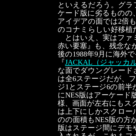
といえるだろう。グラ
ケード版に劣るものの
アイデアの面では2倍
のコナミらしい好移植
とはいえ、実はファ
赤い要塞』も、残念な
後の1988年9月に海外
『
JACKAL（ジャッカ
な面でダウングレード
は全6ステージだが、
ジ1とステージ6の前
にNES版はアーケード
様、画面が左右にもス
は上下にしかスクロー
のの面積もNES版の方
版はステージ間にデモ