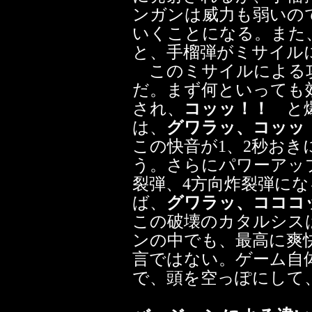
ンガンは威力も弱いの
いくことになる。また
と、手榴弾がミサイル
このミサイルによる
だ。まず何といっても
され、
コッッ！！
と爆
は、
グワラッ、コッッ
この快音が1、2秒お
う。さらにパワーアッ
裂弾、4方向炸裂弾に
ば、
グワラッ、コココ
この破壊のカタルシス
ンの中でも、最高に爽
言ではない。ゲーム自
で、頭を空っぽにして