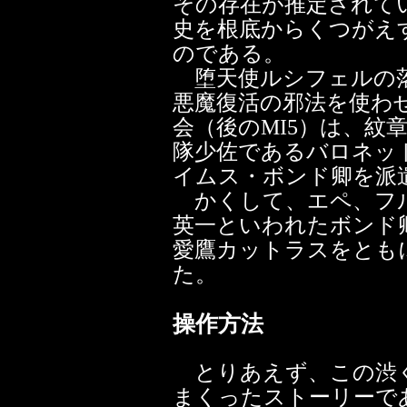
その存在が推定されて
史を根底からくつがえ
のである。
堕天使ルシフェルの落
悪魔復活の邪法を使わ
会（後のMI5）は、紋
隊少佐であるバロネッ
イムス・ボンド卿を派
かくして、エペ、フル
英一といわれたボンド
愛鷹カットラスをとも
た。
操作方法
とりあえず、この渋く
まくったストーリーで