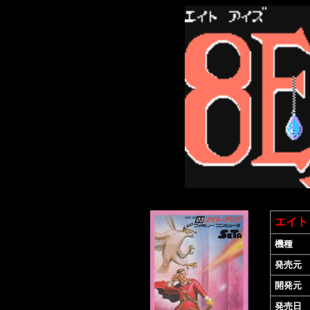
エイト
機種
発売元
開発元
発売日