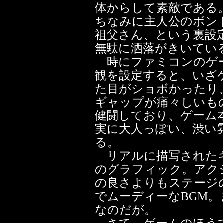
体からして素敵である
ちなみに主人公のボンド
祖父さん、という裏設
無駄に洒落がきいてい
時にファミコンのゲー
観を設定すると、いざ
た目がショボかったり
ギャップが痛々しいも
健闘しており、ゲーム
実に大人っぽい、渋い
る。
リアルに描写されたキ
のグラフィック。アク
の良さよりもステージ
でムーディーなBGM
なのだが。