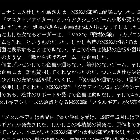
年、コナミに入社した小島秀夫は、MSXの部署に配属になった。
、『マスクドファイター』というアクションゲームが形を変え
 Warld』だったが、進展の遅さに企画はお蔵入りになってしまっ
島に出した次なるオーダーは、「MSXで『戦場の狼』（カプコ
ームを作れ」というものだった。しかし当時のMSXの性能では
画面に表示することはできない。そこで小島は発想の逆転を図
』のような、「敵から逃げるゲーム」を企画した。
何度プレゼンしても企画が通らない。前例のないゲーム、そ
の企画には、誰も賛同してくれなかったのだ。ついに退社を決
、ひとりの先輩が話を聞いてくれ、「僕が話を通すから、1週間
と後押ししてくれた。MSXの傑作『グラディウス2』のプラン
である。松井のサポートを受けて企画は動きだし、そして4ヵ月
メタルギアシリーズの原点となるMSX2版『メタルギア』が発売
『メタルギア』は業界内で高い評価を受け、1987年12月には
ルギア』が発売された。しかしこの移植版の開発に、原作者で
っていない。小島がいたMSXの部署とは別の部署が開発したこ
見た目こそMSX2版の移植だが、実際には出来の悪い別物だっ