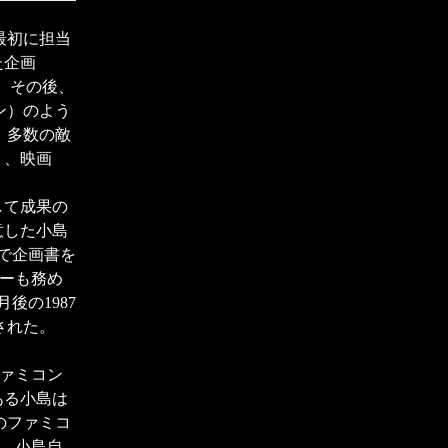
最初に担当
た企画
た。その後、
ン）のよう
、多数の敵
り、映画
して成果の
意した小島
で企画書を
ナーも務め
後の1987
された。
ファミコン
ある小島は
のファミコ
た。小島自