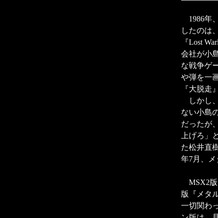
1986
したのは
『Lost
会社が小
な戦争ゲ
や弾を一
『大脱走
しかし、
ない小島
だったが
上げろ」
た松井直樹
年7月、
MSX2版
版『メタ
一切関わ
ン版は、