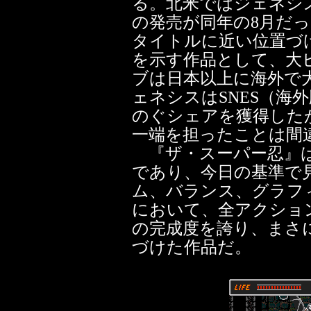
る。北米ではジェネシ
の発売が同年の8月だ
タイトルに近い位置づ
を示す作品として、大
ブは日本以上に海外で
ェネシスはSNES（海
のぐシェアを獲得した
一端を担ったことは間
『ザ・スーパー忍』は
であり、今日の基準で
ム、バランス、グラフ
において、全アクショ
の完成度を誇り、まさ
づけた作品だ。