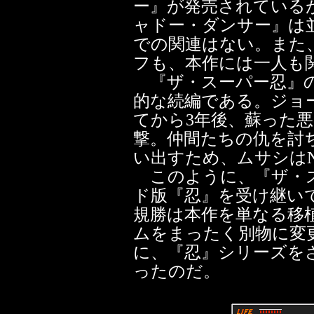
ー』が発売されている
ャドー・ダンサー』は
での関連はない。また
フも、本作には一人も
『ザ・スーパー忍』の
的な続編である。ジョー
てから3年後、蘇った悪の
撃。仲間たちの仇を討
い出すため、ムサシはN
このように、『ザ・ス
ド版『忍』を受け継い
規勝は本作を単なる移
ムをまったく別物に変
に、『忍』シリーズを
ったのだ。