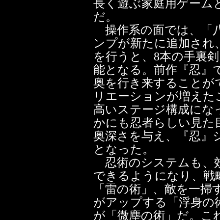
長く遊ぶ家庭用ゲーム
だ。
操作系の面では、「八
ンプが新たに追加され
を行うと、8本の手裏
能となる。前作『忍』
奥を行き来することが
リエーションが増えた
高いステージ構成にな
かにも忍者らしい見た
奥深さを与え、『忍』
となった。
忍術のシステムも、効
できるようになり、戦
「雷の術」、敵を一掃
がアップする「浮身の
が「微塵の術」だ。こ