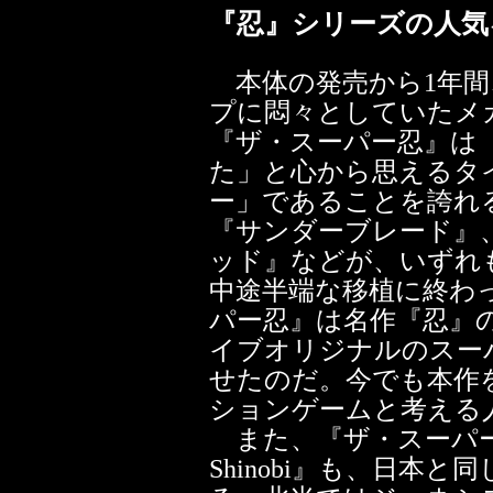
『忍』シリーズの人気
本体の発売から1年間
プに悶々としていたメ
『ザ・スーパー忍』は
た」と心から思えるタ
ー」であることを誇れ
『サンダーブレード』
ッド』などが、いずれも
中途半端な移植に終わ
パー忍』は名作『忍』
イブオリジナルのスー
せたのだ。今でも本作
ションゲームと考える
また、『ザ・スーパー忍』の
Shinobi』も、日本と