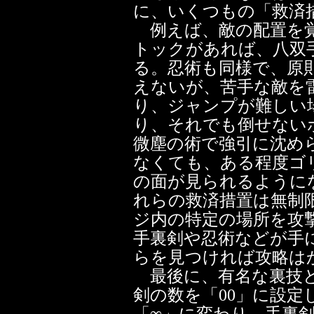
に、いくつもの「救済
例えば、敵の配置を覚
トックがあれば、八双
る。忍術も同様で、原
えないが、苦手な敵を
り、ジャンプが難しい
り、それでも倒せない
微塵の術で強引に沈め
なくても、ある程度ゴ
の面が見られるように
れらの救済措置は無制
ジ内の特定の場所を攻
手裏剣や忍術などが手
らを見つければ攻略は
最後に、有名な裏技と
剣の数を「00」に設