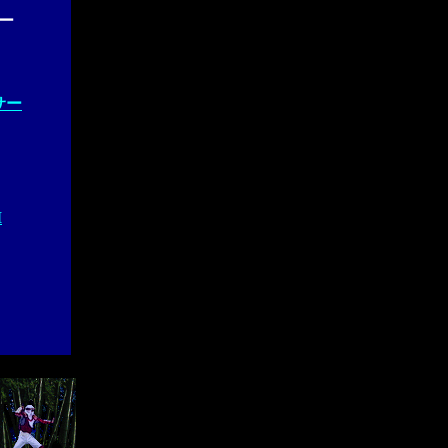
ー
サー
I