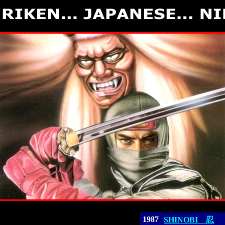
1987
SHINOBI 忍