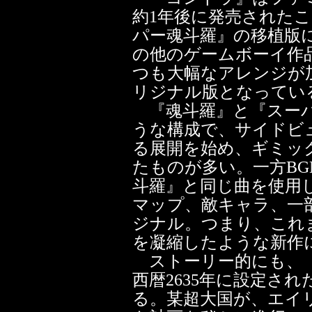
約1年後に発売された
パー魂斗羅』の移植版
の他のゲームボーイ作
つも大幅なアレンジが
リジナル版となってい
『魂斗羅』と『スーパ
うな構成で、サイドビ
る展開を始め、ギミッ
たものが多い。一方B
斗羅』と同じ曲を使用
マップ、敵キャラ、一
ジナル。つまり、これ
を凝縮したような新作
ストーリー的にも、『
西暦2635年に設定さ
る。某超大国が、エイ