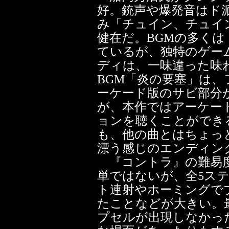
好。銃声や爆発音はド
み「チュイン、チュイ
健在だ。BGMの多く
ているが、独特のゲー
ディは、一味違った味
BGM「炎の要塞」は、
ーケード版のサビ部分
が、本作ではアーケー
ョンを聴くことができ
も、他の曲とはちょっ
漂う感じのエンディン
『コントラ』の難易度
単ではないが、全5ス
ト連射やホーミングで
たことなどが大きい。
プセルが出現しなかっ