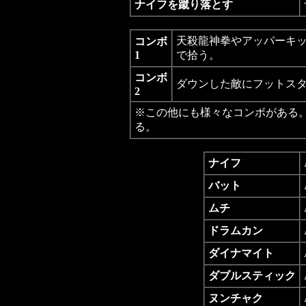
ナイフを蹴り落とす
天殺龍神拳やアッパーキ
コンボ
1
で拾う。
コンボ
ダウンした敵にフットス
2
※この他にも様々なコンボがある
る。
ナイフ
バット
ムチ
ドラムカン
ダイナマイト
ダブルスティック
ヌンチャク