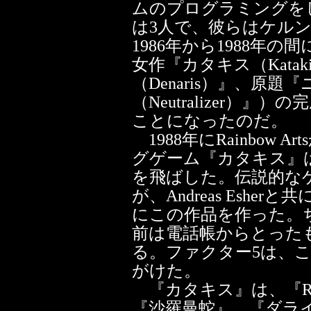
ムのプログラミングを
は3人で、彼らはケル
1986年から1988年
女作『カタキス（Kata
（Denaris）』、原
（Neutralizer）
ことになったのだ。
1988年にRainbow
グゲーム『カタキス』
を飛ばした。伝説的なゲーム
が、Andreas Eshe
にこの作品を作った。
前は電話帳からとった
る。ファクター5は、
がけた。
『カタキス』は、『R-
『沙羅曼蛇』、『ダラ