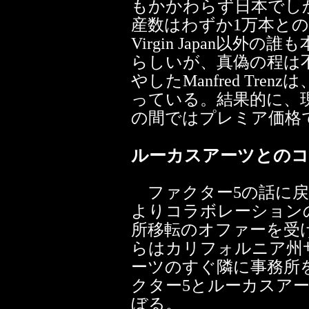
もかかわらず日本でし
産数はわずか1万本とのこ
Virgin Japan以
らしいが、真偽の程は
やしたManfred Tr
っている。結果的に、
の間ではプレミア価格
ルーカスアーツとの
ファクター5の話に戻ろ
よりコラボレーション
所移転のオファーを受け
らはカリフォルニア州
ーツのすぐ隣に事務所
クター5とルーカスアー
ぼる。