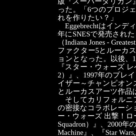
版『スーパータリカン
った。「6つのプロジ
れを作りたい？」
Eggebrechtはイン
年にSNESで発売され
（Indiana Jones - Gr
ファクター5とルーカ
ョンとなった。以後、1
『スター・ウォーズ レベルア
2）』、1997年のプ
イザー～チャンピオンズ～（Ba
とルーカスアーツ作品
そしてカリフォルニア
の密接なコラボレーショ
ー・ウォーズ 出撃！ローグ中
Squadron）』、2000年の『Ind
Machine』、『Star Wars, E