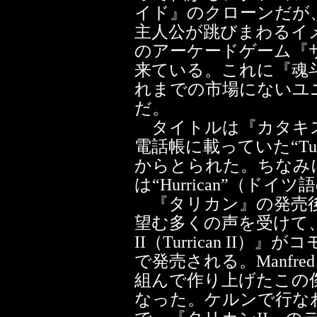
イド』のクローンだが
主人公が跳びまわるイ
のアーケードゲーム『
来ている。これに『魂
れまでの市場にないユ
だ。
タイトルは『カタキ
電話帳に載っていた“Tur
からとられた。ちなみ
は“Hurrican”（ド
『タリカン』の発売後、R
望む多くの声を受けて、
II（Turrican II
で発売される。Manfred T
組んで作り上げたこの
なった。ケルンで行な