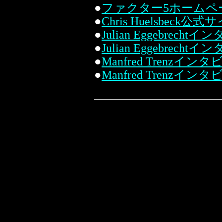
●
ファクター5ホームペ
●
Chris Huelsbeck公式
●
Julian Eggebrech
●
Julian Eggebrecht
●
Manfred Trenzイン
●
Manfred Trenzインタビ