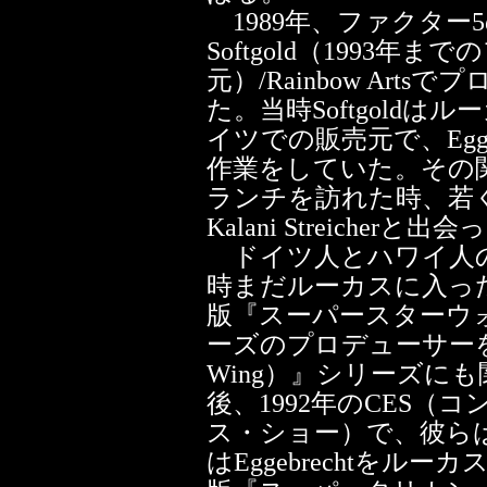
1989年、ファクター5の社長J
Softgold（1993年
元）/Rainbow Ar
た。当時Softgold
イツでの販売元で、Egg
作業をしていた。その
ランチを訪れた時、若
Kalani Streicher
ドイツ人とハワイ人のハー
時まだルーカスに入った
版『スーパースターウォーズ（
ーズのプロデューサーを
Wing）』シリーズに
後、1992年のCES
ス・ショー）で、彼らはバ
はEggebrechtをル