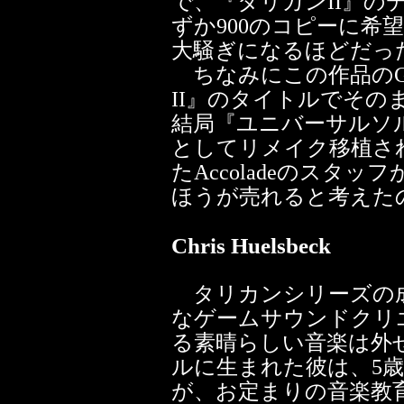
で、『タリカンII』の
ずか900のコピーに希
大騒ぎになるほどだっ
ちなみにこの作品のGE
II』のタイトルでそ
結局『ユニバーサルソルジャー
としてリメイク移植され
たAccoladeのスタ
ほうが売れると考えた
Chris Huelsbeck
タリカンシリーズの成
なゲームサウンドクリエイター
る素晴らしい音楽は外せ
ルに生まれた彼は、5
が、お定まりの音楽教