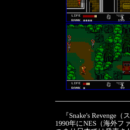
『Snake's Reve
1990年にNES（海