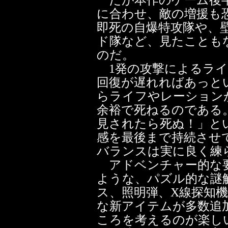
だが本作のゲーム後半
に合わせ、敵の増援も
即死の自爆特攻隊や、
ド隊など、見たことも
のだ。
1発の攻撃によるライ
回復が遅れればあっと
らライフやレーション
余裕で死ねるのである
見されたら死ぬ！」と
感を最後まで持続させ
バランスは実に良く練
アドベンチャー的な要
ような、パズル的な謎
ス、照明弾、X線探知
な新アイテムが多数追
ころを考えるのが楽し