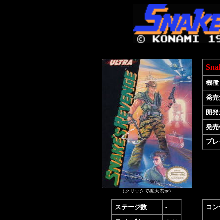
Sn
機種
発売
開発
発売
プレ
（クリックで拡大表示）
ステージ数
-
コン