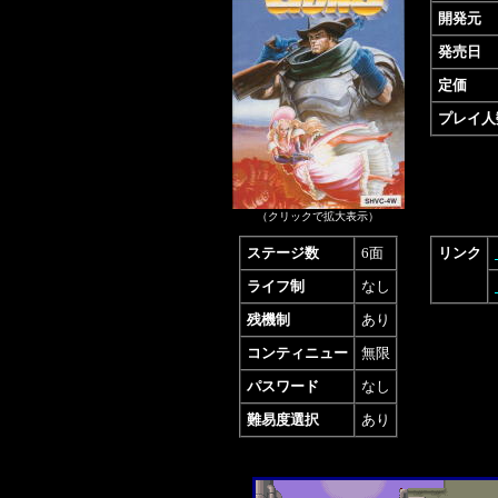
開発元
発売日
定価
プレイ人
（クリックで拡大表示）
ステージ数
6面
リンク
ライフ制
なし
残機制
あり
コンティニュー
無限
パスワード
なし
難易度選択
あり