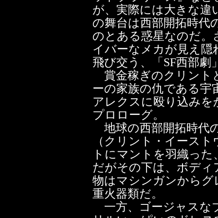
が、実際には大きな違
の舞台は西部開拓時代
のとある惑星なのだ。
イバーなメカが見え隠
飛び交う、「SF西部劇
賞金稼ぎのクリントと
ーの家族の仇である宇
アレクスに殴り込みを
プロローグ。
地球の西部開拓時代の
（クリント・イースト
トにマントを羽織った
だがその下は、ボディ
物はマシンガンからグ
重火器類だ。
一方、ゴージャスなブ