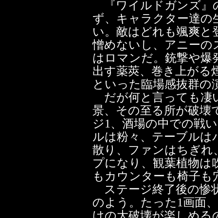
『ワイルドガンズ』の
ず、キャラクター達の
い。敵はどれも颯爽と
憎めないし、アニーの
はロマンだ。銃撃や爆
出す薬莢、巻き上がる
といった臨場感抜群の
だが何と言っても凄い
景、その至る所が破壊
ジ1、酒場の中での戦
ルは粉々、テーブルは
散り、ファンはちぎれ
プになり、観葉植物は
もカウンターも椅子も
ステージ終了後の惨状
のよう。たった1画面
けの大破壊が楽しめる