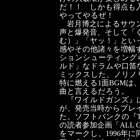
だ！！ しかも得点も
やってやるぜ！
岩月博之によるサウン
声と爆発音、そして「
む）」「ヤッ！」とい
感やその他諸々を増幅
ションシューティング
ルド」なドラムや口笛
ミックスした、ノリノ
特に燃える1面BGMは
曲と言えるだろう。
『ワイルドガンズ』は
が、発売当時からプレ
た。ソフトバンクの『T
の読者参加企画「ALL 
をマークし、1996年