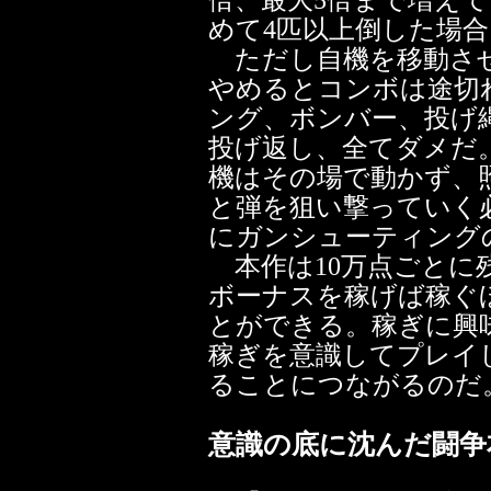
倍、最大5倍まで増え
めて4匹以上倒した場
ただし自機を移動させ
やめるとコンボは途切
ング、ボンバー、投げ
投げ返し、全てダメだ
機はその場で動かず、
と弾を狙い撃っていく
にガンシューティング
本作は10万点ごとに
ボーナスを稼げば稼ぐ
とができる。稼ぎに興
稼ぎを意識してプレイ
ることにつながるのだ
意識の底に沈んだ闘争