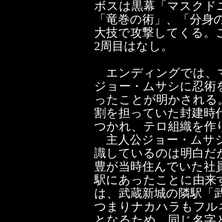
ボスは黒幕「マスクド
「竜巻の術」、「分身
大技で攻撃してくる。
2周目はなし。
エンディングでは、
ジョー・ムサシに忍術
ったことが明かされる
割を担っていた封建時
つかれ、テロ組織を作
主人公ジョー・ムサシ
識しているのは明白だ
豊が当時住んでいた社員
駅にあったことに由来
は、武蔵新城の隣駅「
つまりナカハラもフル
となるため、同じ名字