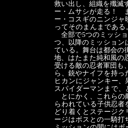
救い出し、組織を殲滅
ー・ムサシが走る！ 
ー・コスギのニンジャ
ってそのまんまである
全部で5つのミッショ
つ、以降のミッション
ている。舞台は都会の
地、はたまた純和風の
受ける敵の忍者軍団も
ら、銃やナイフを持っ
ヒカンにジャンキー、
スパイダーマンまで、
とにかく、これらの敵
らわれている子供忍者
どり着くとステージク
ージはボスとの一騎打
ミッションの間にはボ