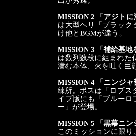
出が秀逸。
MISSION 2 「アジ
は大型ヘリ「ブラック
け他とBGMが違う。
MISSION 3 「補給
は数列数段に組まれた
潜む本体、火を吐く巨
MISSION 4 「ニン
練所。ボスは「ロブス
イブ版にも「ブルーロ
ー」が登場。
MISSION 5 「黒幕
このミッションに限り