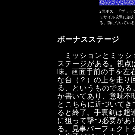
2面ボス、「ブラッ
ミサイル攻撃に加え
る。前に付いている
ボーナスステージ
ミッションとミッシ
ステージがある。視点は
味。画面手前の手を左
な台（？）の上を走り
る、というものである
か書いてあり、意味不
とこちらに近づいてき
ると終了。手裏剣は超
に狙って撃つ必要があ
る。見事パーフェクト