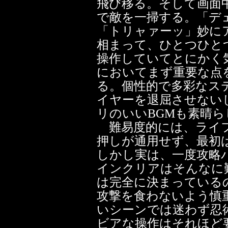
飛び移る。そして画面
で敵を一掃する。「デ
「トリャァーッ」妙に
相まって、ひとつひと
操作していてとにかく
においてまず重要な点
る。個性的で多彩なス
イヤーを退屈させない
リのいいBGMも素晴ら
難易度的には、ライフ
押しが通用せず、最初
しかし実は、一度攻略
インクリアはそんなに
は完全に決まっている
攻撃を食わないよう慎
いシーンでは迷わず忍
ビアな操作はそれほど