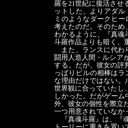
羅を21世紀に復活さ
ットした、よりアダル
ミのようなダークヒー
考えたのだ。そのため
わかるように、『真魂
斗羅作品よりも暗く、
また、ランスに代わり
闘用人造人間・ルシア
する。だが、彼女の評
っぱりビルの相棒はラ
な理由だけではない。
世界観に合っていたし
しかった。だがゲーム
外、彼女の個性を際立
一つ用意されていなか
『真魂斗羅』は、『魂
トーリーに重きを置い