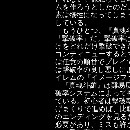
ムを作ろうとしたのだ
素は犠牲になってしま
している。
もうひとつ、『真魂斗
「撃破率」だ。撃破率
けをどれだけ撃破でき
コンティニューすると
は任意の順番でプレイ
は撃破率の良し悪しに
イレムの『イメージフ
『真魂斗羅』は難易度
破率システムによって
ている。初心者は撃破
げまくりで進めば、比
のエンディングを見る
必要があり、ミスも許