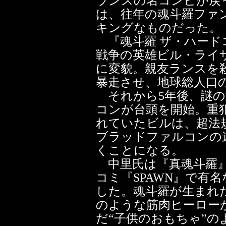
ランスの名コンビが戻
は、往年の魂斗羅ファ
キングなものだった。
『魂斗羅 ザ・ハード
戦争の英雄ビル・ライ
に変貌。親友ランスを
暴走させ、地球総人口
それから5年後、謎の
コンが台頭を開始。重
れていたビルは、超法
ブラッドファルコンの
くことになる。
中里氏は『真魂斗羅』
コミ『SPAWN』で有
した。魂斗羅が生まれた
のような筋肉ヒーロー
だ“子供のおもちゃ”