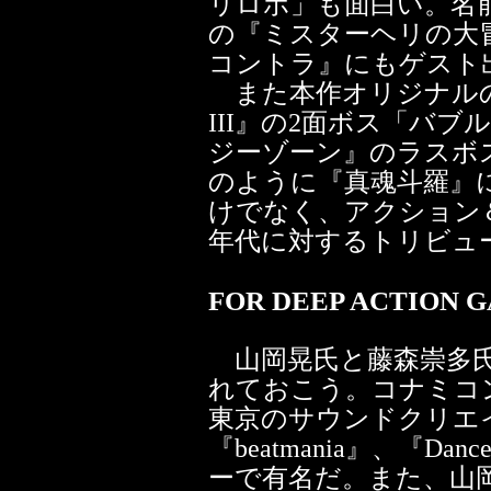
リロボ」も面白い。名
の『ミスターヘリの大
コントラ』にもゲスト
また本作オリジナル
III』の2面ボス「バ
ジーゾーン』のラスボ
のように『真魂斗羅』
けでなく、アクション
年代に対するトリビュ
FOR DEEP ACTION 
山岡晃氏と藤森崇多氏
れておこう。コナミコ
東京のサウンドクリエ
『beatmania』、『Danc
ーで有名だ。また、山