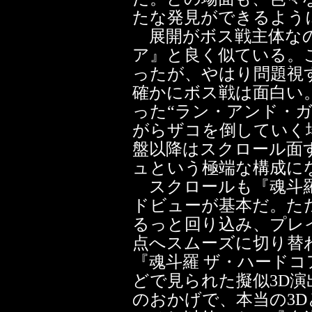
たな発見ができるよう
展開がボス戦主体なの
ア』と良く似ている。
ったが、やはり問題視
確かにボス戦は面白い
った“ラン・アンド・
がらザコを倒していく
盤以降はスクロール面
ュという極端な構成に
スクロールも『魂斗羅
ドビューが基本だ。た
るっと回り込み、プレ
点へスムーズに切り替
『魂斗羅 ザ・ハード
どで見られた擬似3D演
のおかげで、本当の3