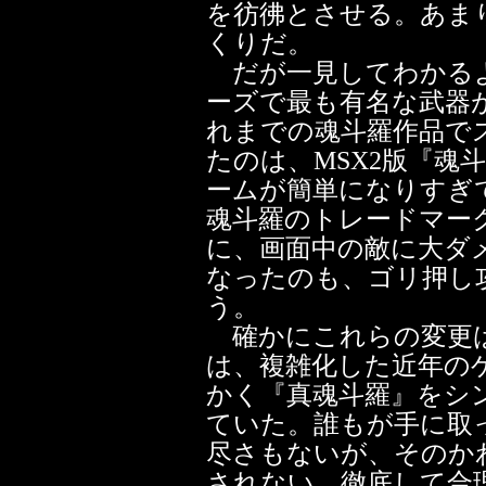
を彷彿とさせる。あま
くりだ。
だが一見してわかるよ
ーズで最も有名な武器
れまでの魂斗羅作品で
たのは、MSX2版『魂
ームが簡単になりすぎ
魂斗羅のトレードマー
に、画面中の敵に大ダ
なったのも、ゴリ押し
う。
確かにこれらの変更は
は、複雑化した近年の
かく『真魂斗羅』をシ
ていた。誰もが手に取
尽さもないが、そのか
されない。徹底して合