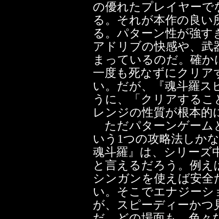
の優れたプレイヤーで
る。それが本作の良い
る。パターン性が強す
アドリブの快感や、武
まっているのだ。確か
一度も死なずにクリア
い。だが、『魂斗羅ス
うに、「クリアするこ
レンジの性質が根本的
ただパターンゲームと
いう1つの攻略法しか
魂斗羅』は、シリーズ
と言えるだろう。例え
シンガンを使えば安全
い。そこでエナジーシ
が、スピーディーかつ
だ。どの場面も、色々