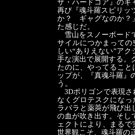
ザ・ハードコア』のギ
再び『魂斗羅スピリッ
か？ ギャグなのか？
た感じだ。
雪山をスノーボードで
サイルにつかまっての
しい“ありえない”アク
手な演出で展開する。
たのに、やってること
ップが、『真魂斗羅』
う。
3Dポリゴンで表現さ
なくグロテスクになっ
ラバラと薬莢が飛び出
の血が吹き出す。そし
ェクトにより、まるで
世界観こそ、魂斗羅の