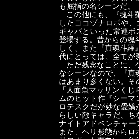
も屈指の名シーンだ。
この他にも、『魂斗羅
したヨコヅナロボや、
ギャバといった常連ボ
登場する。昔からの魂
しく、また『真魂斗羅
代にとっては、全てが
ただ残念なことに、ゲ
なシーンなので、『真
はあまり多くない。そ
「人面魚マッサンくじ
ムのヒット作『シーマ
ロテスクだが妙な愛嬌
らしい敵キャラだ。ち
ナイトアドベンチャー
また、ヘリ形態からロ