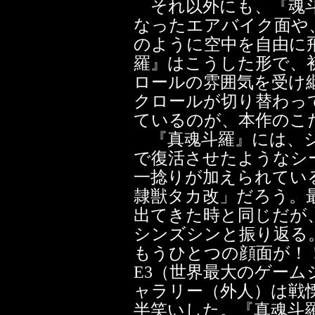
それ以外にも、『魂斗
なったエアバイク面や
のように空中を自由に
羅』はこうした形で、
ロールの雰囲気を受け
クロールが切り替わっ
ているのが、本作のこ
『真魂斗羅』には、シ
で復活させたようなシ
一捻りが加えられてい
隷獣タカ改」だろう。
出てきた時と同じだが
シンズシンと振り返る
もうひとつの顔面が！！
E3（世界最大のゲー
ャラリー（外人）は戦
半笑いした。『真魂斗