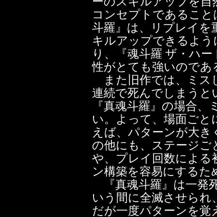
ーのスキルアップを自
コンセプトであること
斗羅』は、リプレイを
キルアップできるよう
り、『魂斗羅 ザ・ハ
性がとても強いのであ
また旧作では、ミスし
連続で死んでしまうと
『真魂斗羅』の場合、
い。よって、場面ごと
えば、パターンが大き
の他にも、ステージご
や、プレイ回数による
ン構築を容易にするた
『真魂斗羅』は一発死
いう間に全滅させられ
だが一度パターンを覚